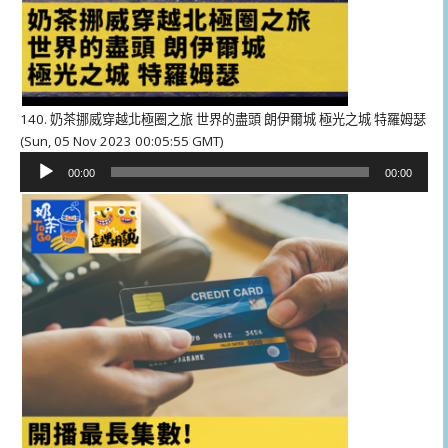
140. 奶茶挪威穿越北極圈之旅 世界的盡頭 朗伊爾城 極光之城 特羅姆瑟
(Sun, 05 Nov 2023 00:05:55 GMT)
音
00:00
00:00
訊
播
放
器