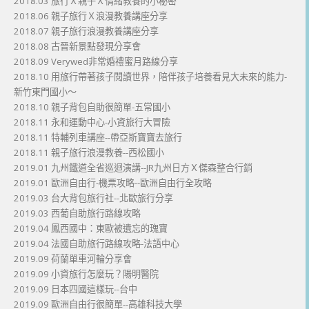
2018.03 旅行Ｘ親子Ｘ情緒教養的小秘密
2018.06 親子旅行Ｘ浪漫教養講座分享
2018.07 親子旅行浪漫教養講座分享
2018.08 古晉新景點發現分享會
2018.09 Verywed非常婚禮蜜月路線分享
2018.10 用旅行帶著孩子閱讀世界，陪伴孩子培養看見大未來的能力-
新竹東門國小～
2018.10 親子背包自助很簡單-五常國小
2018.11 永和運動中心-小資旅行大冒險
2018.11 特輔列車講座--帶亞斯寶寶去旅行
2018.11 親子旅行浪漫教養--西松國小
2019.01 九州鐵道全省巡迴演講--JR九州日方Ｘ傑森整合行銷
2019.01 歐洲自由行-機票攻略--歐洲自由行全攻略
2019.03 台大背包旅行社--北歐旅行分享
2019.03 西葡自助旅行路線攻略
2019.04 鳳西國中：東歐被遺忘的瑰寶
2019.04 法國自助旅行路線攻略-法語中心
2019.09 荷蘭單車河輪分享會
2019.09 小資旅行怎麼玩？陽明醫院
2019.09 日本四國這樣玩--台中
2019.09 歐洲自由行很簡單--高雄科技大學