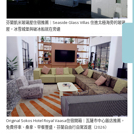
芬蘭凱米玻璃屋住宿推薦｜Seaside Glass Villas 住進北極海旁的玻璃
屋，冰雪城堡與破冰船就在旁邊
Original Sokos Hotel Royal Vaasa住宿開箱｜瓦薩市中心飯店推薦，
免費停車、桑拿、早餐豐盛，芬蘭自由行自駕首選（2026）