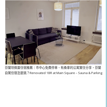
芬蘭坦佩雷住宿推薦｜市中心免費停車、有桑拿的公寓實住分享，芬蘭
自駕住宿怎麼挑？Renovated 1BR at Main Square – Sauna & Parking