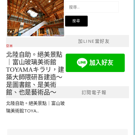
搜
尋
關
鍵
字:
加LINE當好友
亞洲
北陸自助。絕美景點
｜富山玻璃美術館
TOYAMAキラリ，建
築大師隈研吾建造～
是圖書館、是美術
館、也是藝術品～
訂閱電子報
北陸自助。絕美景點｜富山玻
璃美術館TOYA...