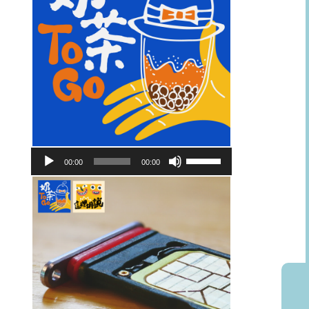
音
使
00:00
00:00
訊
用
播
向
放
上/
器
向
下
鍵
以
提
高