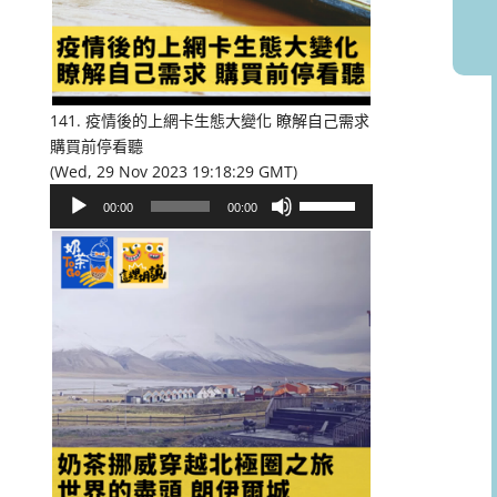
或
降
低
音
量。
141. 疫情後的上網卡生態大變化 瞭解自己需求
購買前停看聽
(Wed, 29 Nov 2023 19:18:29 GMT)
音
使
00:00
00:00
訊
用
播
向
放
上/
器
向
下
鍵
以
提
高
或
降