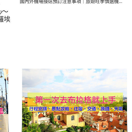
國內外機場接送預訂注意事項｜旅遊旺季慎選機...
、
心～
羅埃