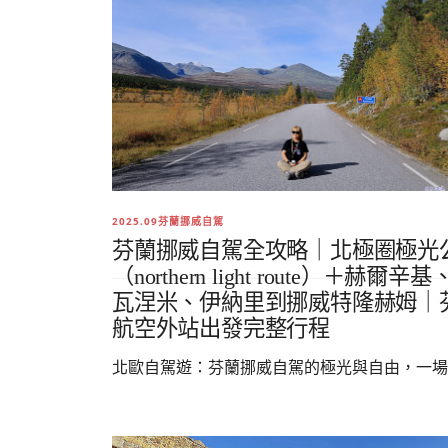
2025.09芬蘭挪威自駕
芬蘭挪威自駕全攻略｜北極圈極光
（northern light route）＋赫爾辛
瓦涅米、伊納里到挪威特隆赫姆｜
航空外站出發完整行程
北歐自駕遊：芬蘭挪威自駕的極光與自由，一場..