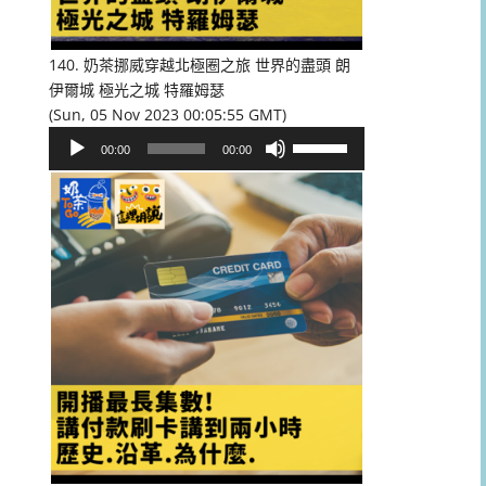
低
音
量。
140. 奶茶挪威穿越北極圈之旅 世界的盡頭 朗
伊爾城 極光之城 特羅姆瑟
(Sun, 05 Nov 2023 00:05:55 GMT)
音
使
00:00
00:00
訊
用
播
向
放
上/
器
向
下
鍵
以
提
高
或
降
低
音