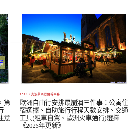
2024。克波蒙西巴爾幹半島
，第
歐洲自由行安排最崩潰三件事：公寓住
行
宿選擇、自助旅行行程天數安排、交通
注意
工具(租車自駕、歐洲火車通行)選擇
《2026年更新》