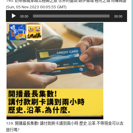
140. 奶茶挪威穿越北極圈之旅 世界的盡頭 朗伊爾城 極光之城 特羅姆瑟
(Sun, 05 Nov 2023 00:05:55 GMT)
音
00:00
00:00
訊
播
放
器
139. 開播最長集數! 講付款刷卡講到兩小時 歷史.沿革.不帶現金可以去
旅行嗎?