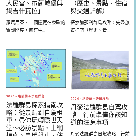
人民宮、布蘭城堡與
（歷史、景點、住宿
錫吉什瓦拉」
與交通詳解）
羅馬尼亞，一個隱藏在東歐的
探索加那利群島攻略：完整旅
寶藏國度，擁有中...
遊指南（歷史、景...
2024。格陵蘭＋法羅群島
2024。格陵蘭＋法羅群島
法羅群島探索指南攻
丹麥法羅群島自駕攻
略：從景點到自駕租
略｜行前準備你該知
車，帶你玩轉隱世天
道的注意事項
堂～必訪景點、上網
丹麥法羅群島自駕攻略｜行前
指南、自駕租車、住