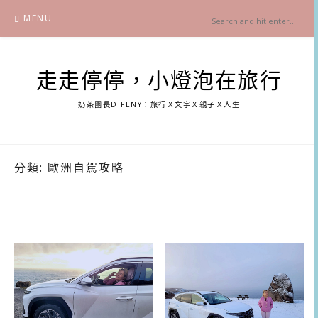
Skip
MENU
to
content
走走停停，小燈泡在旅行
奶茶團長DIFENY：旅行Ｘ文字Ｘ親子Ｘ人生
分類:
歐洲自駕攻略