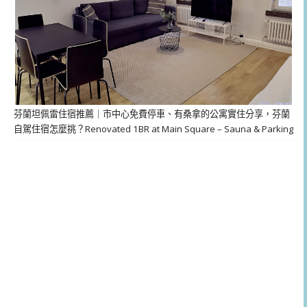
芬蘭坦佩雷住宿推薦｜市中心免費停車、有桑拿的公寓實住分享，芬蘭
自駕住宿怎麼挑？Renovated 1BR at Main Square – Sauna & Parking