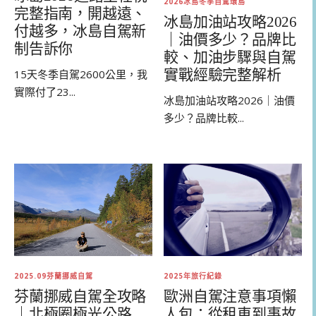
2026冰島冬季自駕環島
完整指南，開越遠、
冰島加油站攻略2026
付越多，冰島自駕新
｜油價多少？品牌比
制告訴你
較、加油步驟與自駕
實戰經驗完整解析
15天冬季自駕2600公里，我
實際付了23...
冰島加油站攻略2026｜油價
多少？品牌比較...
2025.09芬蘭挪威自駕
2025年旅行紀錄
芬蘭挪威自駕全攻略
歐洲自駕注意事項懶
｜北極圈極光公路
人包：從租車到事故