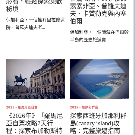
必看，輕鬆探索東歐
索索非亞、普羅夫迪
秘境
夫、卡贊勒克與內塞
保加利亞，一個擁有里拉修道
伯爾
院、普羅夫迪夫老...
保加利亞，一個隱藏在巴爾幹
半島的歷史旅遊寶...
2025。羅馬尼亞自駕
2025。加那利群島
《2026年》「羅馬尼
探索西班牙加那利群
亞自駕攻略7天行
島(canary island)攻
程：探索布加勒斯特
略：完整旅遊指南