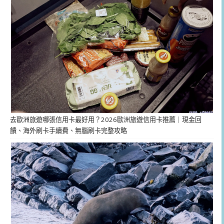
去歐洲旅遊哪張信用卡最好用？2026歐洲旅遊信用卡推薦｜現金回
饋、海外刷卡手續費、無腦刷卡完整攻略