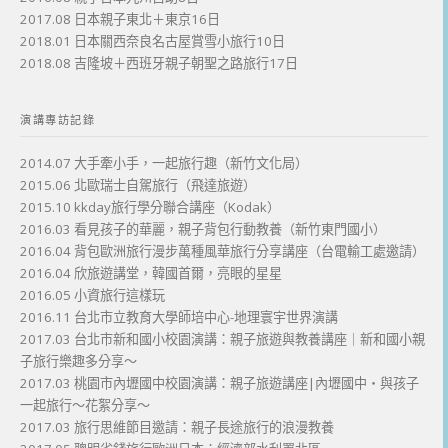
2017.08 日本親子東北＋東京16日
2018.01 日本關西奈良名古屋賞雪小旅行10日
2018.08 吉隆坡＋西班牙親子朝聖之路旅行17日
演講專訪記錄
2014.07 大手牽小手，一起旅行趣（新竹文化局）
2015.06 北歐瑞士自駕旅行（飛達旅遊）
2015.10 kkday旅行學分聯合講座（Kodak）
2016.03 看見孩子的華麗，親子背包行動教養（新竹東門國小）
2016.04 背包歐洲旅行漫步萬種風華旅行分享講座（台電輸工處邀請）
2016.04 欣旅遊講堂，韓國首爾，亮眼的星星
2016.05 小資旅行這樣玩
2016.11 台北市立教育大學師培中心-地理寰宇世界演講
2017.03 台北市新和國小校園演講：親子旅遊與教養講座｜新和國小親
子旅行樂趣多分享～
2017.03 桃園市內壢國中校園演講：親子旅遊講座|內壢國中・與孩子
一起旅行～花絮分享～
2017.03 旅行思維節目邀請：親子長途旅行的浪漫教養