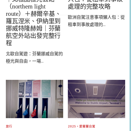
（northern light
處理的完整攻略
route）＋赫爾辛基、
歐洲自駕注意事項懶人包：從
羅瓦涅米、伊納里到
租車到事故處理的...
挪威特隆赫姆｜芬蘭
航空外站出發完整行
程
北歐自駕遊：芬蘭挪威自駕的
極光與自由，一場...
旅行
2025。愛爾蘭自駕