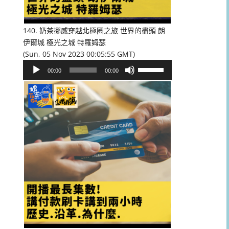
低
音
量。
140. 奶茶挪威穿越北極圈之旅 世界的盡頭 朗
伊爾城 極光之城 特羅姆瑟
(Sun, 05 Nov 2023 00:05:55 GMT)
音
使
00:00
00:00
訊
用
播
向
放
上/
器
向
下
鍵
以
提
高
或
降
低
音