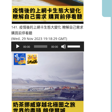
或
降
低
音
量。
141. 疫情後的上網卡生態大變化 瞭解自己需求
購買前停看聽
(Wed, 29 Nov 2023 19:18:29 GMT)
音
使
00:00
00:00
訊
用
播
向
放
上/
器
向
下
鍵
以
提
高
或
降