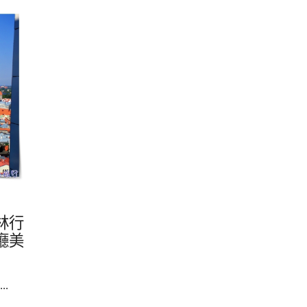
林行
廳美
.