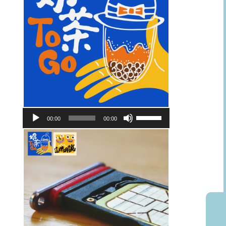
音
使
00:00
00:00
訊
用
播
向
放
上/
器
向
下
鍵
以
提
高