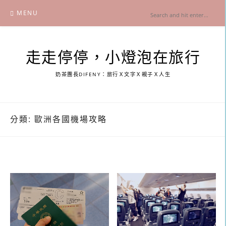
Skip
MENU
to
content
走走停停，小燈泡在旅行
奶茶團長DIFENY：旅行Ｘ文字Ｘ親子Ｘ人生
分類:
歐洲各國機場攻略