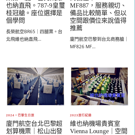
也納直飛。787-9皇璽
MF887，服務親切、
桂冠艙。座位選擇是
備品比較簡單、但以
個學問
空間跟價位來說值得
推薦
長榮航空BR65｜四腿票。台
北飛維也納直飛...
廈門航空巴黎到台北商務艙｜
MF826 MF...
2024。巴黎生日旅
2023旅行紀錄
廈門航空台北巴黎超
維也納機場貴賓室
划算機票｜松山出發
Vienna Lounge｜空間