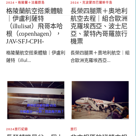
2024。格陵蘭＋法羅群島
2024。克波蒙西巴爾幹半島
格陵蘭航空搭乘體驗
長榮四腿票＋奧地利
｜伊盧利薩特
航空去程｜組合歐洲
（illulisat）飛哥本哈
克羅埃西亞、波士尼
根（copenhagen），
亞、蒙特內哥羅旅行
JAV-SFJ-CPH-
機票
格陵蘭航空搭乘體驗｜伊盧利
長榮四腿票＋奧地利航空｜組
薩特（illul...
合歐洲克羅埃西亞...
2024旅行紀錄
旅行