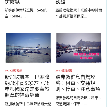
伊爾城
務艙
前進朗伊爾城班機｜SAS航
亞萬哩程換票｜米蘭中轉赫爾
空，SK843 ...
辛基到斯德哥爾摩...
2023旅行紀錄
2023旅行紀錄
新加坡航空｜巴塞隆
羅弗敦群島自駕攻
納飛米蘭SQ377，飛
略：租車、交通規
申根國家還是要蓋證
則、停車、注意事項
照章的神奇經驗
羅弗敦群島自駕攻略：租車、
新加坡航空｜巴塞隆納飛米蘭
交通規則、停車、...