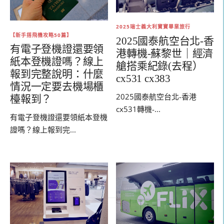
2025瑞士義大利寶寶畢業旅行
【新手搭飛機攻略50篇】
2025國泰航空台北-香
有電子登機證還要領
港轉機-蘇黎世｜經濟
紙本登機證嗎？線上
艙搭乘紀錄(去程）
報到完整說明：什麼
cx531 cx383
情況一定要去機場櫃
2025國泰航空台北-香港
檯報到？
cx531轉機-...
有電子登機證還要領紙本登機
證嗎？線上報到完...