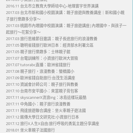
2016.11 台北市立教育大學師培中心-地理寰宇世界演講
2017.03 台北市新和國小校園演講：親子旅遊與教養講座｜新和國小親
子旅行樂趣多分享～
2017.03 桃園市內壢國中校園演講：親子旅遊講座|內壢國中・與孩子一
起旅行～花絮分享～
2017.03 旅行思維節目邀請：親子長途旅行的浪漫教養
2017.05 聰明省錢旅行歐洲日本：經濟部水利署北區
2017.05 親子旅行樂趣多：士林親子館
2017.07 台電訓練所：小資旅行歐洲大冒險
2017.07 tutorabc直播：歐洲省錢旅行
2017.08 親子旅行，浪漫教養：螢橋國小
2017.09 歐洲省錢自助旅行:台茂生活講座
2017.10 資誠會計師公司：親子旅行與教養
2017.10 台南市安平國小：來當親子背包客
2017.11 skyscannerX流浪ing：冰島這樣玩最酷
2017.11 中角國小：親子旅行浪漫教養
2017.11 飛達旅遊聯合講座：坐火車親子遊法國
2017.12 銘傳大學日文研究社:小資旅行日本
2017.12 旅行X人生X自由:旅行呼吸的勇氣主題分享講座
2018.01 坐火車親子法國旅行