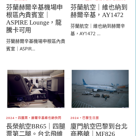
芬蘭赫爾辛基機場申
芬蘭航空｜維也納到
根區內貴賓室｜
赫爾辛基，AY1472
ASPIRE Lounge，龍
芬蘭航空｜維也納到赫爾辛
騰卡可用
基，AY1472 ...
芬蘭赫爾辛基機場申根區內貴
賓室｜ASPIR...
2024。四腿票。赫爾辛基維也納快閃
2024。巴黎生日旅
長榮航空BR65｜四腿
廈門航空巴黎到台北
票第二腿。台北飛維
商務艙｜MF826