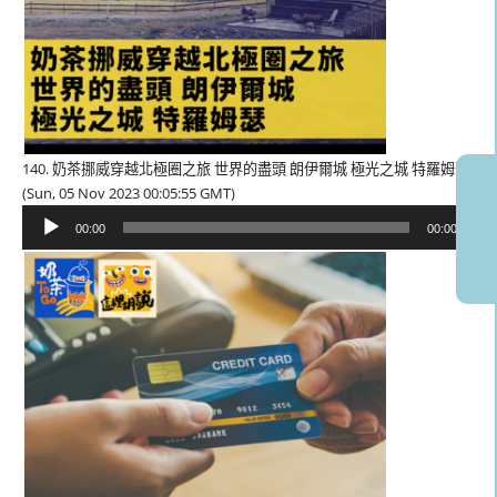
140. 奶茶挪威穿越北極圈之旅 世界的盡頭 朗伊爾城 極光之城 特羅姆瑟
(Sun, 05 Nov 2023 00:05:55 GMT)
音
00:00
00:00
訊
播
放
器