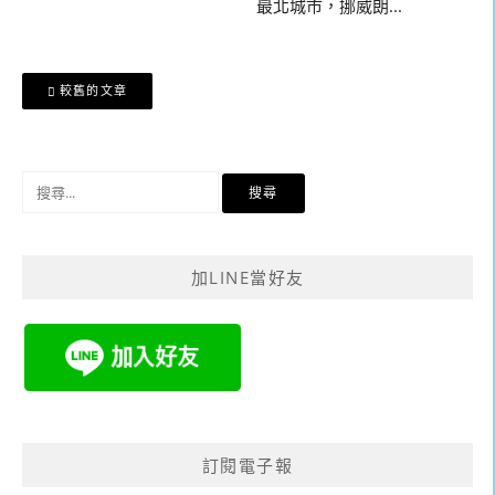
最北城市，挪威朗...
文
較舊的文章
章
導
覽
搜
尋
關
鍵
加LINE當好友
字:
訂閱電子報