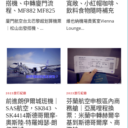
搭機、中轉廈門流
寬敞、小紅帽咖啡、
程、MF882 MF825
飲料食物隨時補充
廈門航空台北巴黎超划算機票
維也納機場貴賓室Vienna
｜松山出發搭機、...
Lounge...
2023旅行紀錄
2023旅行紀錄
前進朗伊爾城班機｜
芬蘭航空申根區內商
SAS航空，SK843 、
務艙｜亞萬哩程換
SK4414斯德哥爾摩-
票：米蘭中轉赫爾辛
奧斯陸-特羅姆瑟-朗
基到斯德哥爾摩
、
商