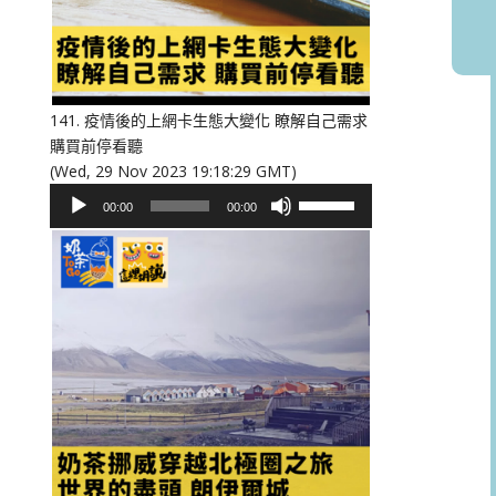
或
降
低
音
量。
141. 疫情後的上網卡生態大變化 瞭解自己需求
購買前停看聽
(Wed, 29 Nov 2023 19:18:29 GMT)
音
使
00:00
00:00
訊
用
播
向
放
上/
器
向
下
鍵
以
提
高
或
降