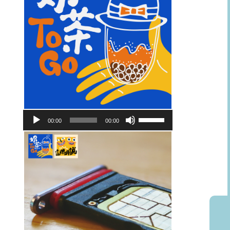
音
使
00:00
00:00
訊
用
播
向
放
上/
器
向
下
鍵
以
提
高