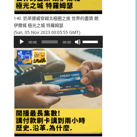
低
音
量。
140. 奶茶挪威穿越北極圈之旅 世界的盡頭 朗
伊爾城 極光之城 特羅姆瑟
(Sun, 05 Nov 2023 00:05:55 GMT)
音
使
00:00
00:00
訊
用
播
向
放
上/
器
向
下
鍵
以
提
高
或
降
低
音