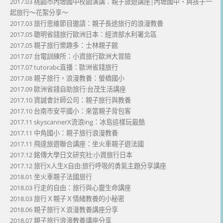
2017.03 桃園市內壢國中校園演講：親子旅遊講座|內壢國中・與孩子一
起旅行～花絮分享～
2017.03 旅行思維節目邀請：親子長途旅行的浪漫教養
2017.05 聰明省錢旅行歐洲日本：經濟部水利署北區
2017.05 親子旅行樂趣多：士林親子館
2017.07 台電訓練所：小資旅行歐洲大冒險
2017.07 tutorabc直播：歐洲省錢旅行
2017.08 親子旅行，浪漫教養：螢橋國小
2017.09 歐洲省錢自助旅行:台茂生活講座
2017.10 資誠會計師公司：親子旅行與教養
2017.10 台南市安平國小：來當親子背包客
2017.11 skyscannerX流浪ing：冰島這樣玩最酷
2017.11 中角國小：親子旅行浪漫教養
2017.11 飛達旅遊聯合講座：坐火車親子遊法國
2017.12 銘傳大學日文研究社:小資旅行日本
2017.12 旅行X人生X自由:旅行呼吸的勇氣主題分享講座
2018.01 坐火車親子法國旅行
2018.03 行走的自由：旅行與心靈生命講座
2018.03 旅行Ｘ親子Ｘ情緒教養的小秘密
2018.06 親子旅行Ｘ浪漫教養講座分享
2018.07 親子旅行浪漫教養講座分享