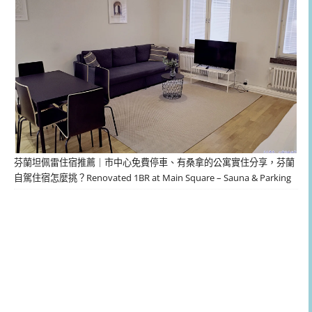
芬蘭坦佩雷住宿推薦｜市中心免費停車、有桑拿的公寓實住分享，芬蘭
自駕住宿怎麼挑？Renovated 1BR at Main Square – Sauna & Parking