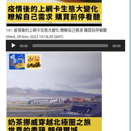
141. 疫情後的上網卡生態大變化 瞭解自己需求 購買前停看聽
(Wed, 29 Nov 2023 19:18:29 GMT)
音
00:00
00:00
訊
播
放
器