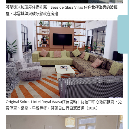
芬蘭凱米玻璃屋住宿推薦｜Seaside Glass Villas 住進北極海旁的玻璃
屋，冰雪城堡與破冰船就在旁邊
Original Sokos Hotel Royal Vaasa住宿開箱｜瓦薩市中心飯店推薦，免
費停車、桑拿、早餐豐盛，芬蘭自由行自駕首選（2026）