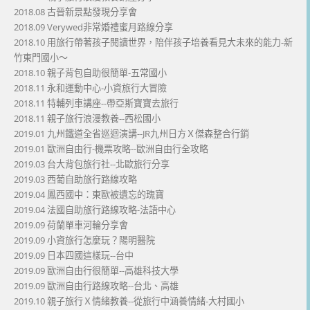
2018.08 古晉新景點發現分享會
2018.09 Verywed非常婚禮蜜月路線分享
2018.10 用旅行帶著孩子閱讀世界，陪伴孩子培養看見大未來的能力-新
竹東門國小～
2018.10 親子背包自助很簡單-五常國小
2018.11 永和運動中心-小資旅行大冒險
2018.11 特輔列車講座--帶亞斯寶寶去旅行
2018.11 親子旅行浪漫教養--西松國小
2019.01 九州鐵道全省巡迴演講--JR九州日方Ｘ傑森整合行銷
2019.01 歐洲自由行-機票攻略--歐洲自由行全攻略
2019.03 台大背包旅行社--北歐旅行分享
2019.03 西葡自助旅行路線攻略
2019.04 鳳西國中：東歐被遺忘的瑰寶
2019.04 法國自助旅行路線攻略-法語中心
2019.09 荷蘭單車河輪分享會
2019.09 小資旅行怎麼玩？陽明醫院
2019.09 日本四國這樣玩--台中
2019.09 歐洲自由行很簡單--高雄科技大學
2019.09 歐洲自由行路線攻略--台北、高雄
2019.10 親子旅行Ｘ情緒教養--從旅行中涵養情緒-大村國小