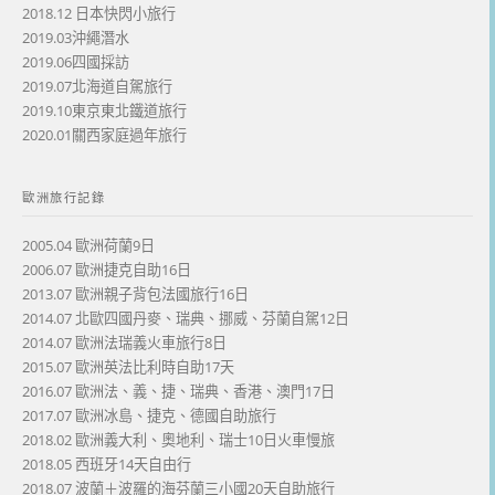
2018.12 日本快閃小旅行
2019.03沖繩潛水
2019.06四國採訪
2019.07北海道自駕旅行
2019.10東京東北鐵道旅行
2020.01關西家庭過年旅行
歐洲旅行記錄
2005.04 歐洲荷蘭9日
2006.07 歐洲捷克自助16日
2013.07 歐洲親子背包法國旅行16日
2014.07 北歐四國丹麥、瑞典、挪威、芬蘭自駕12日
2014.07 歐洲法瑞義火車旅行8日
2015.07 歐洲英法比利時自助17天
2016.07 歐洲法、義、捷、瑞典、香港、澳門17日
2017.07 歐洲冰島、捷克、德國自助旅行
2018.02 歐洲義大利、奧地利、瑞士10日火車慢旅
2018.05 西班牙14天自由行
2018.07 波蘭＋波羅的海芬蘭三小國20天自助旅行