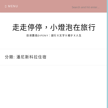
Skip
MENU
to
content
走走停停，小燈泡在旅行
奶茶團長DIFENY：旅行Ｘ文字Ｘ親子Ｘ人生
分類:
潘尼斯科拉住宿