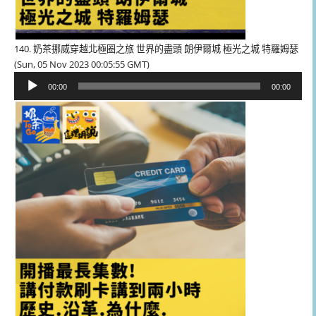
140. 奶茶挪威穿越北極圈之旅 世界的盡頭 朗伊爾城 極光之城 特羅姆瑟
(Sun, 05 Nov 2023 00:05:55 GMT)
音
00:00
00:00
訊
播
放
器