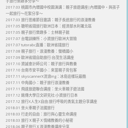
子旅行樂趣多分享～
2017.03 桃園市內壢國中校園演講：親子旅遊講座|內壢國中・與孩子
一起旅行～花絮分享～
2017.03 旅行思維節目邀請：親子長途旅行的浪漫教養
2017.05 聰明省錢旅行歐洲日本：經濟部水利署北區
2017.05 親子旅行樂趣多：士林親子館
2017.07 台電訓練所：小資旅行歐洲大冒險
2017.07 tutorabc直播：歐洲省錢旅行
2017.08 親子旅行，浪漫教養：螢橋國小
2017.09 歐洲省錢自助旅行:台茂生活講座
2017.10 資誠會計師公司：親子旅行與教養
2017.10 台南市安平國小：來當親子背包客
2017.11 skyscannerX流浪ing：冰島這樣玩最酷
2017.11 中角國小：親子旅行浪漫教養
2017.11 飛達旅遊聯合講座：坐火車親子遊法國
2017.12 銘傳大學日文研究社:小資旅行日本
2017.12 旅行X人生X自由:旅行呼吸的勇氣主題分享講座
2018.01 坐火車親子法國旅行
2018.03 行走的自由：旅行與心靈生命講座
2018.03 旅行Ｘ親子Ｘ情緒教養的小秘密
2018.06 親子旅行Ｘ浪漫教養講座分享