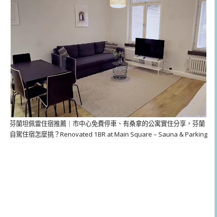
芬蘭坦佩雷住宿推薦｜市中心免費停車、有桑拿的公寓實住分享，芬蘭
自駕住宿怎麼挑？Renovated 1BR at Main Square – Sauna & Parking