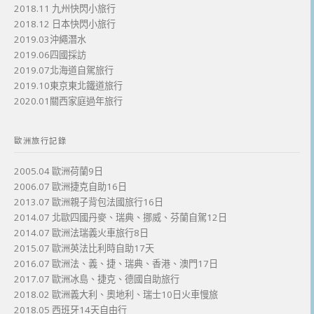
2018.11 九州快閃小旅行
2018.12 日本快閃小旅行
2019.03沖繩潛水
2019.06四國採訪
2019.07北海道自駕旅行
2019.10東京東北鐵道旅行
2020.01關西家庭過年旅行
歐洲旅行記錄
2005.04 歐洲荷蘭9日
2006.07 歐洲捷克自助16日
2013.07 歐洲親子背包法國旅行16日
2014.07 北歐四國丹麥、瑞典、挪威、芬蘭自駕12日
2014.07 歐洲法瑞義火車旅行8日
2015.07 歐洲英法比利時自助17天
2016.07 歐洲法、義、捷、瑞典、香港、澳門17日
2017.07 歐洲冰島、捷克、德國自助旅行
2018.02 歐洲義大利、奧地利、瑞士10日火車慢旅
2018.05 西班牙14天自由行