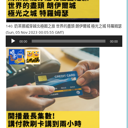
140. 奶茶挪威穿越北極圈之旅 世界的盡頭 朗伊爾城 極光之城 特羅姆瑟
(Sun, 05 Nov 2023 00:05:55 GMT)
音
00:00
00:00
訊
播
放
器