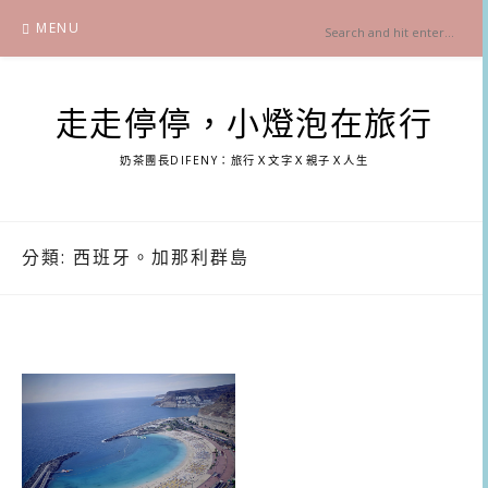
Skip
MENU
to
content
走走停停，小燈泡在旅行
奶茶團長DIFENY：旅行Ｘ文字Ｘ親子Ｘ人生
分類:
西班牙。加那利群島