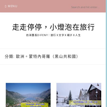
Skip
MENU
to
content
走走停停，小燈泡在旅行
奶茶團長DIFENY：旅行Ｘ文字Ｘ親子Ｘ人生
分類:
歐洲。蒙特內哥羅（黑山共和國）