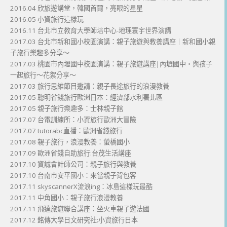
2016.04 欣旅遊講堂，韓國首爾，亮眼的星星
2016.05 小資旅行這樣玩
2016.11 台北市立教育大學師培中心-地理寰宇世界演講
2017.03 台北市新和國小校園演講：親子旅遊與教養講座｜新和國小親
子旅行樂趣多分享～
2017.03 桃園市內壢國中校園演講：親子旅遊講座|內壢國中・與孩子
一起旅行～花絮分享～
2017.03 旅行思維節目邀請：親子長途旅行的浪漫教養
2017.05 聰明省錢旅行歐洲日本：經濟部水利署北區
2017.05 親子旅行樂趣多：士林親子館
2017.07 台電訓練所：小資旅行歐洲大冒險
2017.07 tutorabc直播：歐洲省錢旅行
2017.08 親子旅行，浪漫教養：螢橋國小
2017.09 歐洲省錢自助旅行:台茂生活講座
2017.10 資誠會計師公司：親子旅行與教養
2017.10 台南市安平國小：來當親子背包客
2017.11 skyscannerX流浪ing：冰島這樣玩最酷
2017.11 中角國小：親子旅行浪漫教養
2017.11 飛達旅遊聯合講座：坐火車親子遊法國
2017.12 銘傳大學日文研究社:小資旅行日本