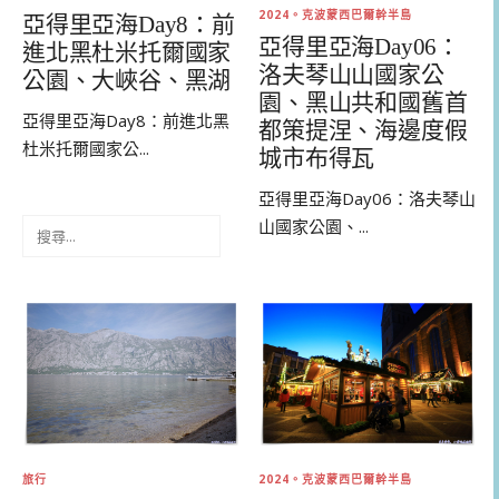
2024。克波蒙西巴爾幹半島
亞得里亞海Day8：前
亞得里亞海Day06：
進北黑杜米托爾國家
洛夫琴山山國家公
公園、大峽谷、黑湖
園、黑山共和國舊首
亞得里亞海Day8：前進北黑
都策提涅、海邊度假
杜米托爾國家公...
城市布得瓦
亞得里亞海Day06：洛夫琴山
山國家公園、...
搜
尋
關
鍵
字:
旅行
2024。克波蒙西巴爾幹半島