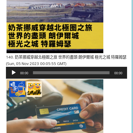
140. 奶茶挪威穿越北極圈之旅 世界的盡頭 朗伊爾城 極光之城 特羅姆瑟
(Sun, 05 Nov 2023 00:05:55 GMT)
音
00:00
00:00
訊
播
放
器