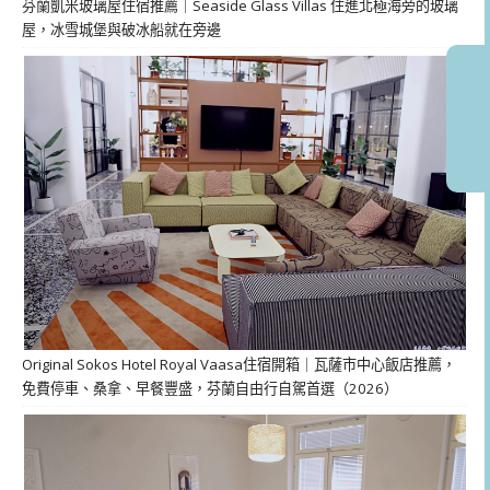
芬蘭凱米玻璃屋住宿推薦｜Seaside Glass Villas 住進北極海旁的玻璃
屋，冰雪城堡與破冰船就在旁邊
Original Sokos Hotel Royal Vaasa住宿開箱｜瓦薩市中心飯店推薦，
免費停車、桑拿、早餐豐盛，芬蘭自由行自駕首選（2026）