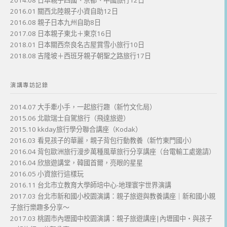
2014.08 日本親子四國、京都、中國旅行12日
2016.01 關西北陸親子小資自助12日
2016.08 親子日本九州自助8日
2017.08 日本親子東北＋東京16日
2018.01 日本關西奈良名古屋賞雪小旅行10日
2018.08 吉隆坡＋西班牙親子朝聖之路旅行17日
演講專訪記錄
2014.07 大手牽小手，一起旅行趣（新竹文化局）
2015.06 北歐瑞士自駕旅行（飛達旅遊）
2015.10 kkday旅行學分聯合講座（Kodak）
2016.03 看見孩子的華麗，親子背包行動教養（新竹東門國小）
2016.04 背包歐洲旅行漫步萬種風華旅行分享講座（台電輸工處邀請）
2016.04 欣旅遊講堂，韓國首爾，亮眼的星星
2016.05 小資旅行這樣玩
2016.11 台北市立教育大學師培中心-地理寰宇世界演講
2017.03 台北市新和國小校園演講：親子旅遊與教養講座｜新和國小親
子旅行樂趣多分享～
2017.03 桃園市內壢國中校園演講：親子旅遊講座|內壢國中・與孩子