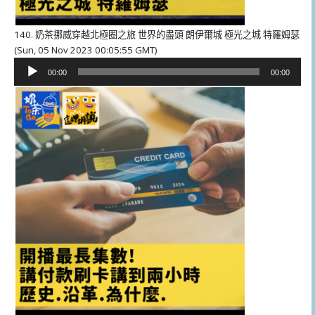
140. 奶茶挪威穿越北極圈之旅 世界的盡頭 朗伊爾城 極光之城 特羅姆瑟
(Sun, 05 Nov 2023 00:05:55 GMT)
音
00:00
00:00
訊
播
放
器