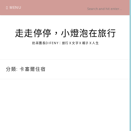
Skip
MENU
to
content
走走停停，小燈泡在旅行
奶茶團長DIFENY：旅行Ｘ文字Ｘ親子Ｘ人生
分類:
卡塞爾住宿