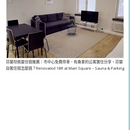
芬蘭坦佩雷住宿推薦｜市中心免費停車、有桑拿的公寓實住分享，芬蘭
自駕住宿怎麼挑？Renovated 1BR at Main Square – Sauna & Parking