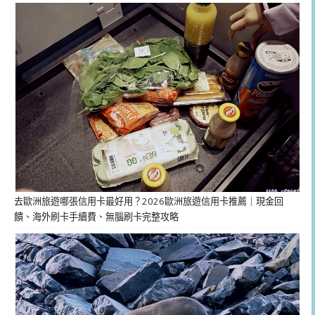
去歐洲旅遊哪張信用卡最好用？2026歐洲旅遊信用卡推薦｜現金回
饋、海外刷卡手續費、無腦刷卡完整攻略