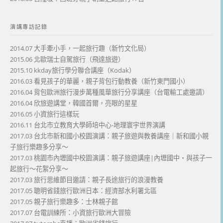
演講專訪記錄
2014.07 大手牽小手，一起旅行趣（新竹文化局）
2015.06 北歐瑞士自駕旅行（飛達旅遊）
2015.10 kkday旅行學分聯合講座（Kodak）
2016.03 看見孩子的華麗，親子背包行動教養（新竹東門國小）
2016.04 背包歐洲旅行漫步萬種風華旅行分享講座（台電輸工處邀請）
2016.04 欣旅遊講堂，韓國首爾，亮眼的星星
2016.05 小資旅行這樣玩
2016.11 台北市立教育大學師培中心-地理寰宇世界演講
2017.03 台北市新和國小校園演講：親子旅遊與教養講座｜新和國小親
子旅行樂趣多分享～
2017.03 桃園市內壢國中校園演講：親子旅遊講座|內壢國中・與孩子一
起旅行～花絮分享～
2017.03 旅行思維節目邀請：親子長途旅行的浪漫教養
2017.05 聰明省錢旅行歐洲日本：經濟部水利署北區
2017.05 親子旅行樂趣多：士林親子館
2017.07 台電訓練所：小資旅行歐洲大冒險