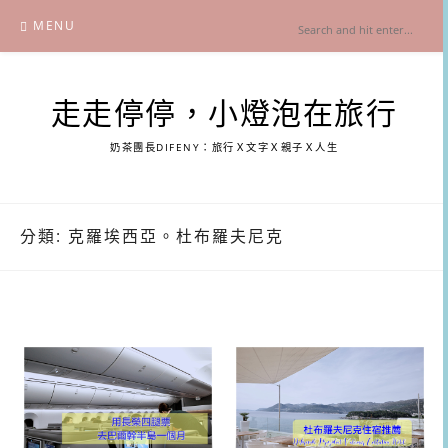
Skip
MENU
to
content
走走停停，小燈泡在旅行
奶茶團長DIFENY：旅行Ｘ文字Ｘ親子Ｘ人生
分類:
克羅埃西亞。杜布羅夫尼克