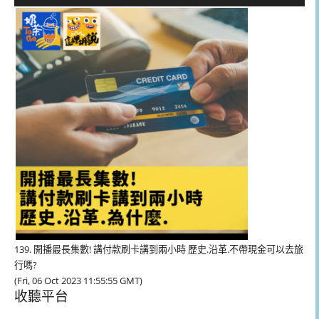
訊
播
放
器
139. 開播最長集數! 講付款刷卡講到兩小時 歷史.沿革.不帶現金可以去旅
行嗎?
(Fri, 06 Oct 2023 11:55:55 GMT)
收聽平台