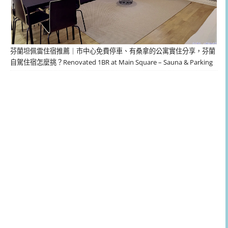
芬蘭坦佩雷住宿推薦｜市中心免費停車、有桑拿的公寓實住分享，芬蘭
自駕住宿怎麼挑？Renovated 1BR at Main Square – Sauna & Parking