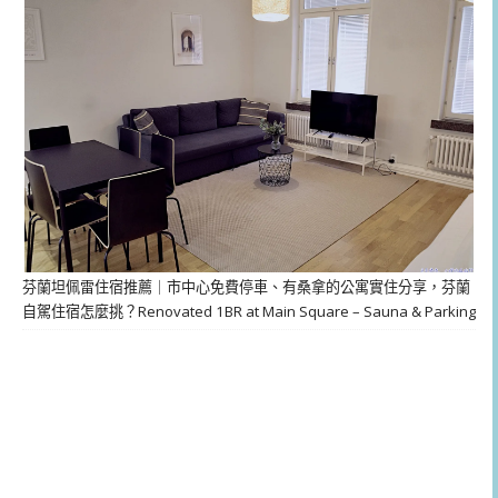
芬蘭坦佩雷住宿推薦｜市中心免費停車、有桑拿的公寓實住分享，芬蘭
自駕住宿怎麼挑？Renovated 1BR at Main Square – Sauna & Parking