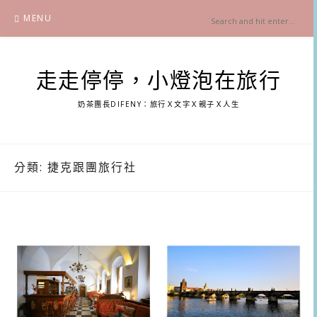
Skip
MENU
to
content
走走停停，小燈泡在旅行
奶茶團長DIFENY：旅行Ｘ文字Ｘ親子Ｘ人生
分類:
捷克跟團旅行社