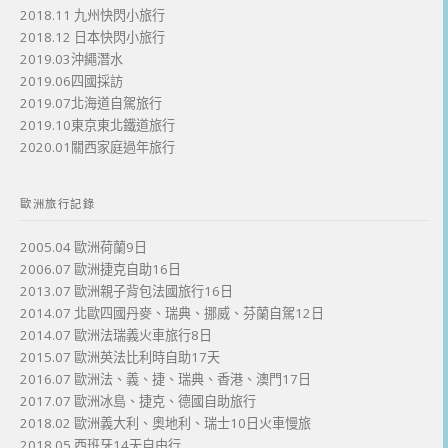
2018.11 九州快閃小旅行
2018.12 日本快閃小旅行
2019.03沖繩潛水
2019.06四國採訪
2019.07北海道自駕旅行
2019.10東京東北鐵道旅行
2020.01關西家庭過年旅行
歐洲旅行記錄
2005.04 歐洲荷蘭9日
2006.07 歐洲捷克自助16日
2013.07 歐洲親子背包法國旅行16日
2014.07 北歐四國丹麥、瑞典、挪威、芬蘭自駕12日
2014.07 歐洲法瑞義火車旅行8日
2015.07 歐洲英法比利時自助17天
2016.07 歐洲法、義、捷、瑞典、香港、澳門17日
2017.07 歐洲冰島、捷克、德國自助旅行
2018.02 歐洲義大利、奧地利、瑞士10日火車慢旅
2018.05 西班牙14天自由行