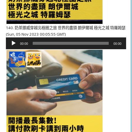
140. 奶茶挪威穿越北極圈之旅 世界的盡頭 朗伊爾城 極光之城 特羅姆瑟
(Sun, 05 Nov 2023 00:05:55 GMT)
音
00:00
00:00
訊
播
放
器