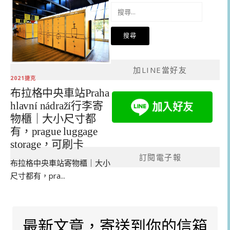
搜
尋
關
鍵
字:
加LINE當好友
2021捷克
布拉格中央車站Praha
hlavní nádraží行李寄
物櫃｜大小尺寸都
有，prague luggage
storage，可刷卡
訂閱電子報
布拉格中央車站寄物櫃｜大小
尺寸都有，pra...
最新文章，寄送到你的信箱