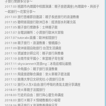
子旅行樂趣多分享～
2017.03 桃園市內壢國中校園演講：親子旅遊講座|內壢國中・與孩子
一起旅行～花絮分享～
2017.03 旅行思維節目邀請：親子長途旅行的浪漫教養
2017.05 聰明省錢旅行歐洲日本：經濟部水利署北區
2017.05 親子旅行樂趣多：士林親子館
2017.07 台電訓練所：小資旅行歐洲大冒險
2017.07 tutorabc直播：歐洲省錢旅行
2017.08 親子旅行，浪漫教養：螢橋國小
2017.09 歐洲省錢自助旅行:台茂生活講座
2017.10 資誠會計師公司：親子旅行與教養
2017.10 台南市安平國小：來當親子背包客
2017.11 skyscannerX流浪ing：冰島這樣玩最酷
2017.11 中角國小：親子旅行浪漫教養
2017.11 飛達旅遊聯合講座：坐火車親子遊法國
2017.12 銘傳大學日文研究社:小資旅行日本
2017.12 旅行X人生X自由:旅行呼吸的勇氣主題分享講座
2018.01 坐火車親子法國旅行
2018.03 行走的自由：旅行與心靈生命講座
2018.03 旅行Ｘ親子Ｘ情緒教養的小秘密
2018.06 親子旅行Ｘ浪漫教養講座分享