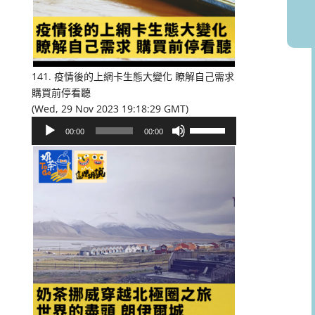
或
降
低
音
量。
141. 疫情後的上網卡生態大變化 瞭解自己需求
購買前停看聽
(Wed, 29 Nov 2023 19:18:29 GMT)
音
使
00:00
00:00
訊
用
播
向
放
上/
器
向
下
鍵
以
提
高
或
降