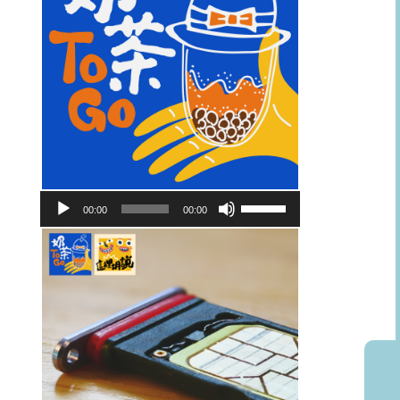
音
使
00:00
00:00
訊
用
播
向
放
上/
器
向
下
鍵
以
提
高