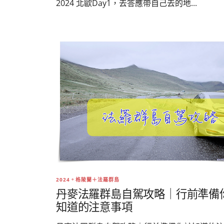
2024 北歐Day1，去答應帶自己去的地...
2024。格陵蘭＋法羅群島
丹麥法羅群島自駕攻略｜行前準備
知道的注意事項