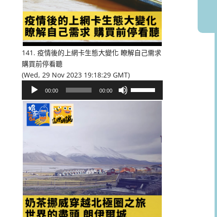
或
降
低
音
量。
141. 疫情後的上網卡生態大變化 瞭解自己需求
購買前停看聽
(Wed, 29 Nov 2023 19:18:29 GMT)
音
使
00:00
00:00
訊
用
播
向
放
上/
器
向
下
鍵
以
提
高
或
降