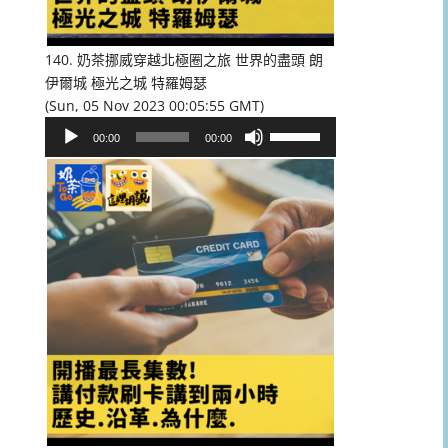
低
音
量。
140. 奶茶挪威穿越北極圈之旅 世界的盡頭 朗
伊爾城 極光之城 特羅姆瑟
(Sun, 05 Nov 2023 00:05:55 GMT)
音
使
00:00
00:00
訊
用
播
向
放
上/
器
向
下
鍵
以
提
高
或
降
低
音