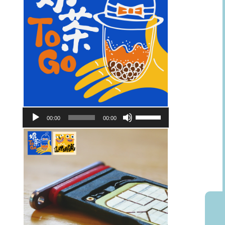
音
使
00:00
00:00
訊
用
播
向
放
上/
器
向
下
鍵
以
提
高