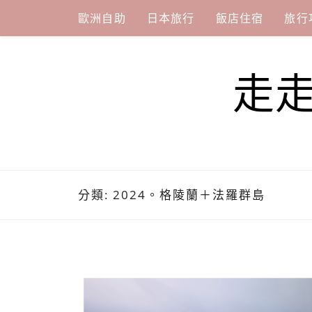
Skip
歐洲自助
日本旅行
飯店住宿
旅行
to
content
走
分類:
2024。格陵蘭＋法羅群島