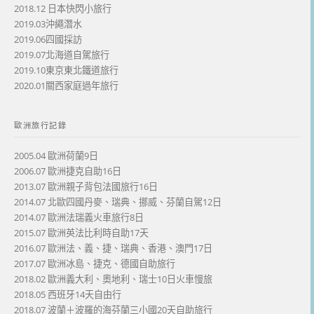
2018.12 日本快閃小旅行
2019.03沖繩潛水
2019.06四國採訪
2019.07北海道自駕旅行
2019.10東京東北鐵道旅行
2020.01關西家庭過年旅行
歐洲旅行記錄
2005.04 歐洲荷蘭9日
2006.07 歐洲捷克自助16日
2013.07 歐洲親子背包法國旅行16日
2014.07 北歐四國丹麥、瑞典、挪威、芬蘭自駕12日
2014.07 歐洲法瑞義火車旅行8日
2015.07 歐洲英法比利時自助17天
2016.07 歐洲法、義、捷、瑞典、香港、澳門17日
2017.07 歐洲冰島、捷克、德國自助旅行
2018.02 歐洲義大利、奧地利、瑞士10日火車慢旅
2018.05 西班牙14天自由行
2018.07 波蘭＋波羅的海芬蘭三小國20天自助旅行