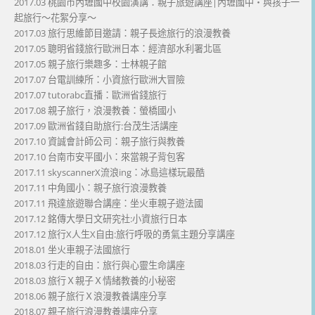
2017.03 桃園市內壢國中校園演講：親子旅遊講座|內壢國中・與孩子一
起旅行～花絮分享～
2017.03 旅行思維節目邀請：親子長途旅行的浪漫教養
2017.05 聰明省錢旅行歐洲日本：經濟部水利署北區
2017.05 親子旅行樂趣多：士林親子館
2017.07 台電訓練所：小資旅行歐洲大冒險
2017.07 tutorabc直播：歐洲省錢旅行
2017.08 親子旅行，浪漫教養：螢橋國小
2017.09 歐洲省錢自助旅行:台茂生活講座
2017.10 資誠會計師公司：親子旅行與教養
2017.10 台南市安平國小：來當親子背包客
2017.11 skyscannerX流浪ing：冰島這樣玩最酷
2017.11 中角國小：親子旅行浪漫教養
2017.11 飛達旅遊聯合講座：坐火車親子遊法國
2017.12 銘傳大學日文研究社:小資旅行日本
2017.12 旅行X人生X自由:旅行呼吸的勇氣主題分享講座
2018.01 坐火車親子法國旅行
2018.03 行走的自由：旅行與心靈生命講座
2018.03 旅行Ｘ親子Ｘ情緒教養的小秘密
2018.06 親子旅行Ｘ浪漫教養講座分享
2018.07 親子旅行浪漫教養講座分享