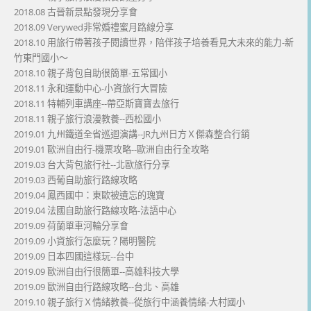
2018.08 古晉新景點發現分享會
2018.09 Verywed非常婚禮蜜月路線分享
2018.10 用旅行帶著孩子閱讀世界，陪伴孩子培養看見大未來的能力-新
竹東門國小～
2018.10 親子背包自助很簡單-五常國小
2018.11 永和運動中心-小資旅行大冒險
2018.11 特輔列車講座--帶亞斯寶寶去旅行
2018.11 親子旅行浪漫教養--西松國小
2019.01 九州鐵道全省巡迴演講--JR九州日方Ｘ傑森整合行銷
2019.01 歐洲自由行-機票攻略--歐洲自由行全攻略
2019.03 台大背包旅行社--北歐旅行分享
2019.03 西葡自助旅行路線攻略
2019.04 鳳西國中：東歐被遺忘的瑰寶
2019.04 法國自助旅行路線攻略-法語中心
2019.09 荷蘭單車河輪分享會
2019.09 小資旅行怎麼玩？陽明醫院
2019.09 日本四國這樣玩--台中
2019.09 歐洲自由行很簡單--高雄科技大學
2019.09 歐洲自由行路線攻略--台北、高雄
2019.10 親子旅行Ｘ情緒教養--從旅行中涵養情緒-大村國小