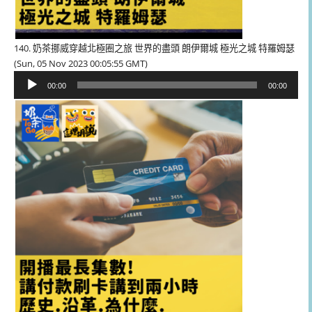
140. 奶茶挪威穿越北極圈之旅 世界的盡頭 朗伊爾城 極光之城 特羅姆瑟
(Sun, 05 Nov 2023 00:05:55 GMT)
音
00:00
00:00
訊
播
放
器