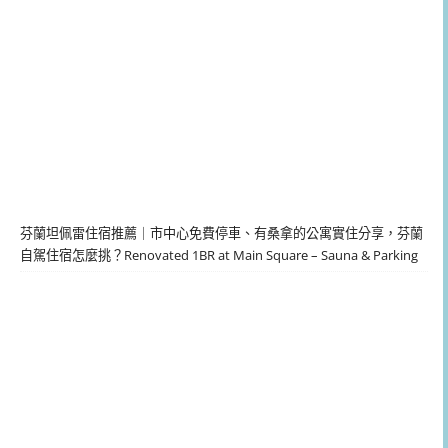
芬蘭坦佩雷住宿推薦｜市中心免費停車、有桑拿的公寓實住分享，芬蘭
自駕住宿怎麼挑？Renovated 1BR at Main Square – Sauna & Parking