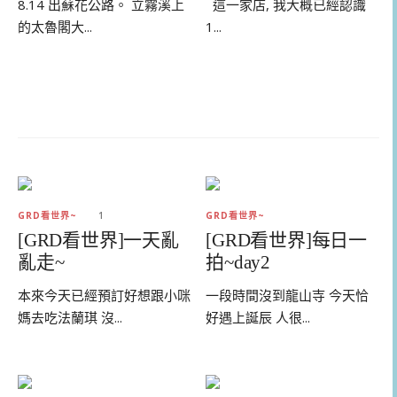
8.14 出蘇花公路。 立霧溪上
這一家店, 我大概已經認識
的太魯閣大...
1...
GRD看世界~
1
GRD看世界~
[GRD看世界]一天亂
[GRD看世界]每日一
亂走~
拍~day2
本來今天已經預訂好想跟小咪
一段時間沒到龍山寺 今天恰
媽去吃法蘭琪 沒...
好遇上誕辰 人很...