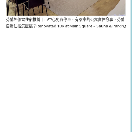
芬蘭坦佩雷住宿推薦｜市中心免費停車、有桑拿的公寓實住分享，芬蘭
自駕住宿怎麼挑？Renovated 1BR at Main Square – Sauna & Parking