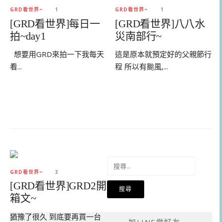
GRD看世界~
1
GRD看世界~
1
[GRD看世界]每日一
[GRD看世界]八八水
拍~day1
災南部行~
想要用GRD來拍一下我每天
這是原本就預定好的父親節行
看...
程 所以有颱風,...
搜
尋
GRD看世界~
3
關
[GRD看世界]GRD2開
鍵
箱文~
字:
猶豫了很久 到底要再買一台