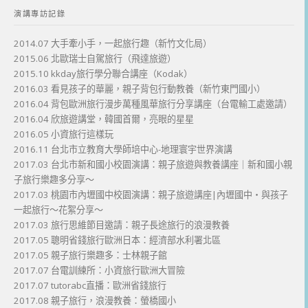
演講專訪記錄
2014.07 大手牽小手，一起旅行趣（新竹文化局）
2015.06 北歐瑞士自駕旅行（飛達旅遊）
2015.10 kkday旅行學分聯合講座（Kodak）
2016.03 看見孩子的華麗，親子背包行動教養（新竹東門國小）
2016.04 背包歐洲旅行漫步萬種風華旅行分享講座（台電輸工處邀請）
2016.04 欣旅遊講堂，韓國首爾，亮眼的星星
2016.05 小資旅行這樣玩
2016.11 台北市立教育大學師培中心-地理寰宇世界演講
2017.03 台北市新和國小校園演講：親子旅遊與教養講座｜新和國小親
子旅行樂趣多分享～
2017.03 桃園市內壢國中校園演講：親子旅遊講座|內壢國中・與孩子
一起旅行～花絮分享～
2017.03 旅行思維節目邀請：親子長途旅行的浪漫教養
2017.05 聰明省錢旅行歐洲日本：經濟部水利署北區
2017.05 親子旅行樂趣多：士林親子館
2017.07 台電訓練所：小資旅行歐洲大冒險
2017.07 tutorabc直播：歐洲省錢旅行
2017.08 親子旅行，浪漫教養：螢橋國小