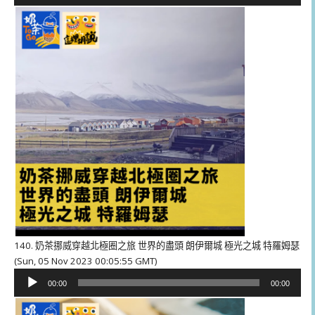
訊
播
放
器
140. 奶茶挪威穿越北極圈之旅 世界的盡頭 朗伊爾城 極光之城 特羅姆瑟
(Sun, 05 Nov 2023 00:05:55 GMT)
音
00:00
00:00
訊
播