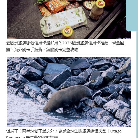
去歐洲旅遊哪張信用卡最好用？2026歐洲旅遊信用卡推薦｜現金回
饋、海外刷卡手續費、無腦刷卡完整攻略
但尼丁：南半球愛丁堡之外，更是全球生態旅遊絕佳天堂｜Otago
Peninsula 野生動物深度指南