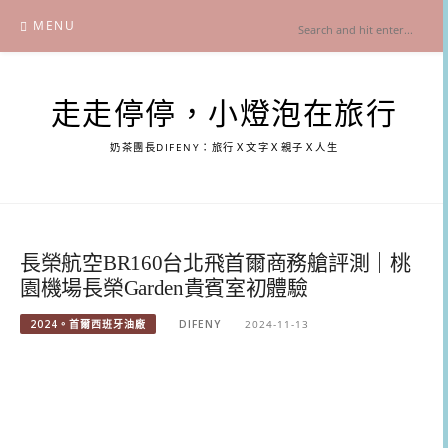
Skip
MENU
to
content
走走停停，小燈泡在旅行
奶茶團長DIFENY：旅行Ｘ文字Ｘ親子Ｘ人生
長榮航空BR160台北飛首爾商務艙評測｜桃
園機場長榮Garden貴賓室初體驗
2024。首爾西班牙油廠
DIFENY
2024-11-13