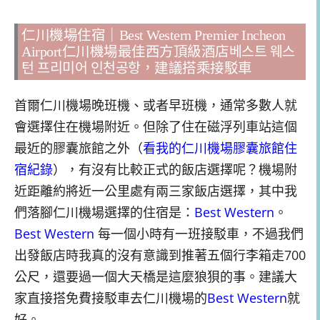
仁川機場住宿｜Best Western Premier Incheon
Airport仁川機場最佳西方頂級酒店베스트 웨스
턴 프리미어 인천공항，建議搭乘接駁車
首爾仁川機場晚班機、或者早班機，通常多數人就
會選擇住在機場附近。但除了住在磁浮列車站這個
最近的膠囊旅館之外（
看我的仁川機場膠囊旅館住
宿紀錄
），有沒有比較正式的飯店選擇呢？機場附
近距離約將近一公里處有兩三家飯店選擇，其中我
們落腳仁川機場選擇的住宿是：
Best Western
。
Best Western
每一個小時有一班接駁車，不過我們
出發飯店時我真的沒有意識到推著五個行李箱走700
公尺，還要過一個大天橋是這麼狼狽的事。建議大
家直接搭免費接駁車去仁川機場的
Best Western
就
好。