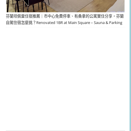
芬蘭坦佩雷住宿推薦｜市中心免費停車、有桑拿的公寓實住分享，芬蘭
自駕住宿怎麼挑？Renovated 1BR at Main Square – Sauna & Parking