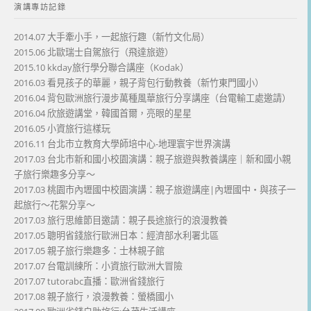
演講專訪記錄
2014.07 大手牽小手，一起旅行趣（新竹文化局）
2015.06 北歐瑞士自駕旅行（飛達旅遊）
2015.10 kkday旅行學分聯合講座（Kodak）
2016.03 看見孩子的華麗，親子背包行動教養（新竹東門國小）
2016.04 背包歐洲旅行漫步萬種風華旅行分享講座（台電輸工處邀請）
2016.04 欣旅遊講堂，韓國首爾，亮眼的星星
2016.05 小資旅行這樣玩
2016.11 台北市立教育大學師培中心-地理寰宇世界演講
2017.03 台北市新和國小校園演講：親子旅遊與教養講座｜新和國小親
子旅行樂趣多分享～
2017.03 桃園市內壢國中校園演講：親子旅遊講座|內壢國中・與孩子一
起旅行～花絮分享～
2017.03 旅行思維節目邀請：親子長途旅行的浪漫教養
2017.05 聰明省錢旅行歐洲日本：經濟部水利署北區
2017.05 親子旅行樂趣多：士林親子館
2017.07 台電訓練所：小資旅行歐洲大冒險
2017.07 tutorabc直播：歐洲省錢旅行
2017.08 親子旅行，浪漫教養：螢橋國小