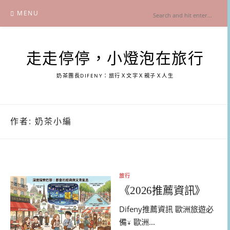
Skip
MENU
to
content
走走停停，小燈泡在旅行
奶茶團長DIFENY：旅行Ｘ文字Ｘ親子Ｘ人生
作者:
奶茶小編
旅行
《2026推薦資訊》
Difeny推薦資訊 歐洲旅遊必
備↓ 歐洲...