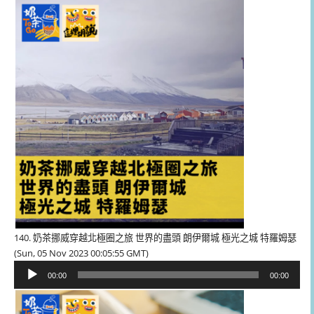
播
放
器
140. 奶茶挪威穿越北極圈之旅 世界的盡頭 朗伊爾城 極光之城 特羅姆瑟
(Sun, 05 Nov 2023 00:05:55 GMT)
音
00:00
00:00
訊
播
放