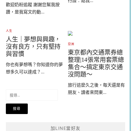
行證：點我...
歡迎奶粉追蹤 謝謝您幫我按
讚，是我寫文的動...
人生
人生｜夢想與興趣，
亞洲
沒有良方，只有堅持
東京都內交通票券總
與習慣
整理|14張常用套票總
你也有夢想嗎？你知道你的夢
集合～搞定東京交通
想多久可以達成？...
沒問題～
旅行這麼久之後，每天還是有
朋友、讀者來問東...
搜
尋
關
鍵
字:
加LINE當好友