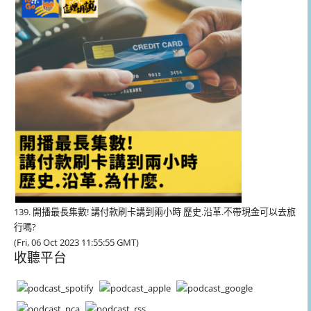
器
139. 開播最長集數! 講付款刷卡講到兩小時 歷史.沿革.不帶現金可以去旅
行嗎?
(Fri, 06 Oct 2023 11:55:55 GMT)
收聽平台