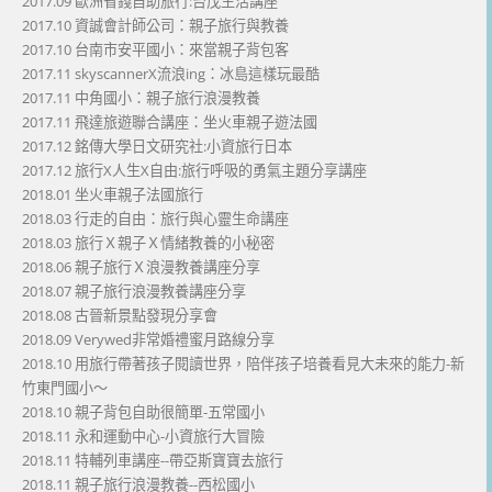
2017.09 歐洲省錢自助旅行:台茂生活講座
2017.10 資誠會計師公司：親子旅行與教養
2017.10 台南市安平國小：來當親子背包客
2017.11 skyscannerX流浪ing：冰島這樣玩最酷
2017.11 中角國小：親子旅行浪漫教養
2017.11 飛達旅遊聯合講座：坐火車親子遊法國
2017.12 銘傳大學日文研究社:小資旅行日本
2017.12 旅行X人生X自由:旅行呼吸的勇氣主題分享講座
2018.01 坐火車親子法國旅行
2018.03 行走的自由：旅行與心靈生命講座
2018.03 旅行Ｘ親子Ｘ情緒教養的小秘密
2018.06 親子旅行Ｘ浪漫教養講座分享
2018.07 親子旅行浪漫教養講座分享
2018.08 古晉新景點發現分享會
2018.09 Verywed非常婚禮蜜月路線分享
2018.10 用旅行帶著孩子閱讀世界，陪伴孩子培養看見大未來的能力-新
竹東門國小～
2018.10 親子背包自助很簡單-五常國小
2018.11 永和運動中心-小資旅行大冒險
2018.11 特輔列車講座--帶亞斯寶寶去旅行
2018.11 親子旅行浪漫教養--西松國小