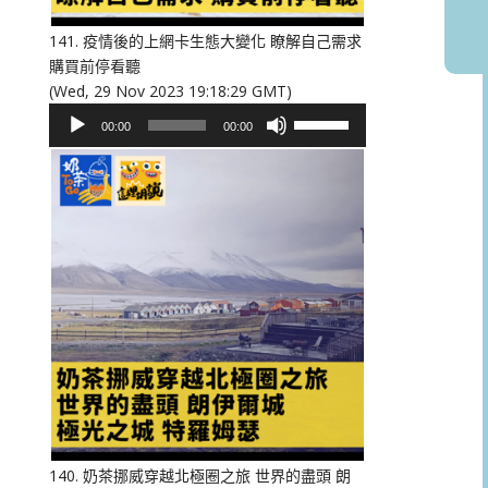
音
量。
141. 疫情後的上網卡生態大變化 瞭解自己需求
購買前停看聽
(Wed, 29 Nov 2023 19:18:29 GMT)
音
使
00:00
00:00
訊
用
播
向
放
上/
器
向
下
鍵
以
提
高
或
降
低
音
量。
140. 奶茶挪威穿越北極圈之旅 世界的盡頭 朗