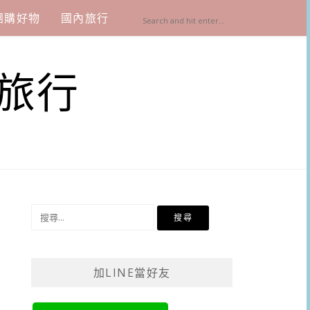
團購好物
國內旅行
旅行
搜
尋
關
鍵
加LINE當好友
字: