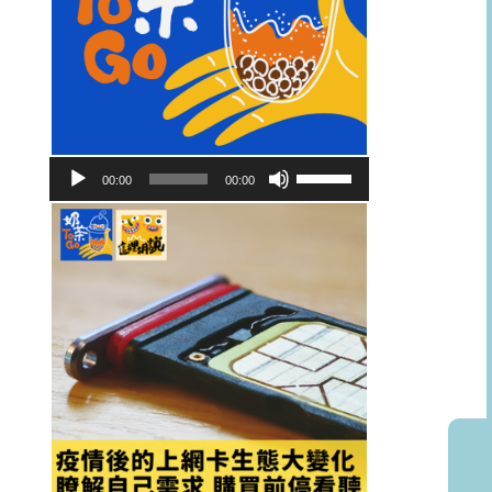
音
使
00:00
00:00
訊
用
播
向
放
上/
器
向
下
鍵
以
提
高
或
降
低