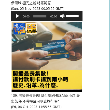
伊爾城 極光之城 特羅姆瑟
(Sun, 05 Nov 2023 00:05:55 GMT)
音
使
00:00
00:00
訊
用
播
向
放
上/
器
向
下
鍵
以
提
高
或
降
低
音
量。
139. 開播最長集數! 講付款刷卡講到兩小時 歷
史.沿革.不帶現金可以去旅行嗎?
(Fri, 06 Oct 2023 11:55:55 GMT)