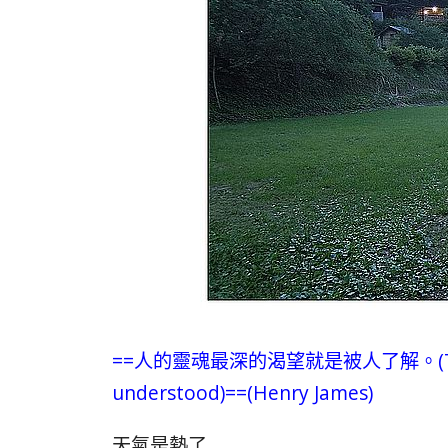
==人的靈魂最深的渴望就是被人了解。(The deep
understood)==(Henry James)
天氣是熱了