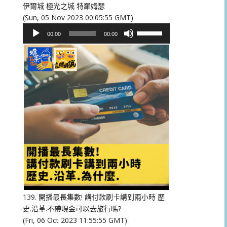
伊爾城 極光之城 特羅姆瑟
(Sun, 05 Nov 2023 00:05:55 GMT)
音
使
00:00
00:00
訊
用
播
向
放
上/
器
向
下
鍵
以
提
高
或
降
低
音
量。
139. 開播最長集數! 講付款刷卡講到兩小時 歷
史.沿革.不帶現金可以去旅行嗎?
(Fri, 06 Oct 2023 11:55:55 GMT)