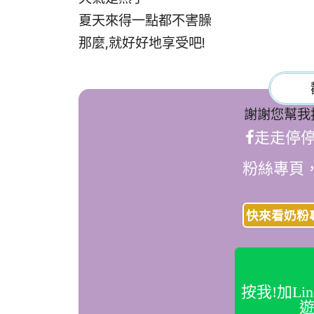
夏天來得一點都不害臊
那麼,就好好地享受吧!
謝謝您幫我
走走停
粉絲專頁
快來看奶粉
按我!加L
遊