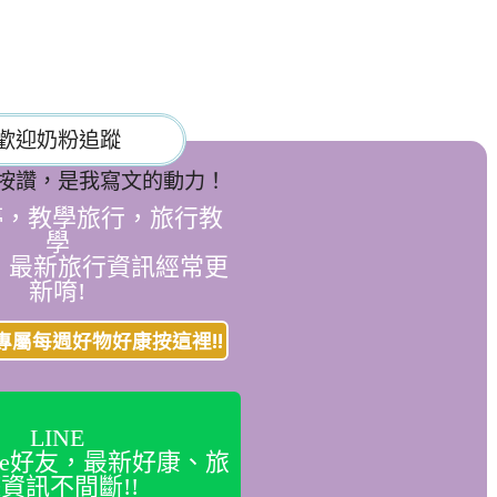
歡迎奶粉追蹤
按讚，是我寫文的動力！
停，教學旅行，旅行教
學
，最新旅行資訊經常更
新唷!
專屬每週好物好康按這裡!!
LINE
ine好友，最新好康、旅
資訊不間斷!!