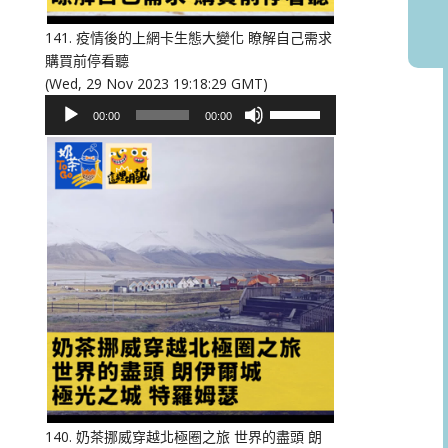
音
量。
141. 疫情後的上網卡生態大變化 瞭解自己需求
購買前停看聽
(Wed, 29 Nov 2023 19:18:29 GMT)
音
使
00:00
00:00
訊
用
播
向
放
上/
器
向
下
鍵
以
提
高
或
降
低
音
量。
140. 奶茶挪威穿越北極圈之旅 世界的盡頭 朗