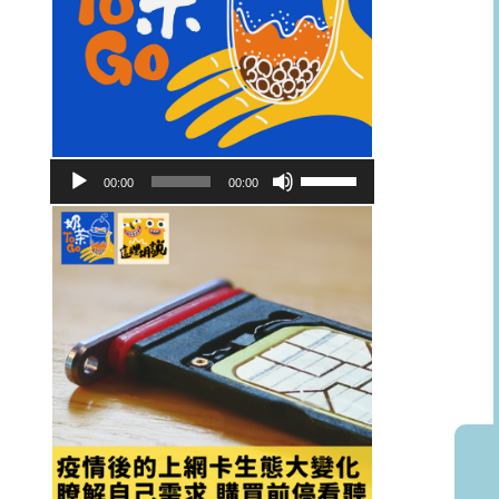
音
使
00:00
00:00
訊
用
播
向
放
上/
器
向
下
鍵
以
提
高
或
降
低