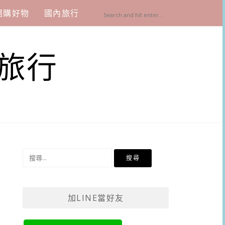
團購好物
國內旅行
旅行
搜
尋
關
鍵
加LINE當好友
字: