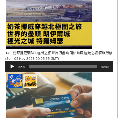
140. 奶茶挪威穿越北極圈之旅 世界的盡頭 朗伊爾城 極光之城 特羅姆瑟
(Sun, 05 Nov 2023 00:05:55 GMT)
音
00:00
00:00
訊
播
放
器