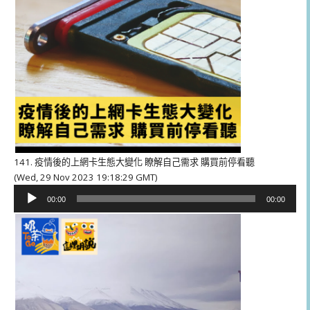
141. 疫情後的上網卡生態大變化 瞭解自己需求 購買前停看聽
(Wed, 29 Nov 2023 19:18:29 GMT)
音
00:00
00:00
訊
播
放
器