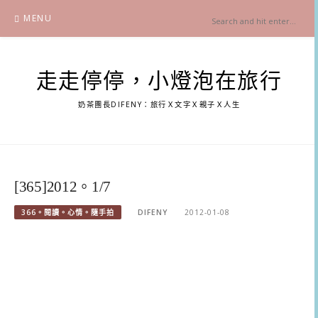
Skip
MENU
to
content
走走停停，小燈泡在旅行
奶茶團長DIFENY：旅行Ｘ文字Ｘ親子Ｘ人生
[365]2012。1/7
366。閱讀。心情。隨手拍
DIFENY
2012-01-08