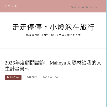
Skip
MENU
to
content
走走停停，小燈泡在旅行
奶茶團長DIFENY：旅行Ｘ文字Ｘ親子Ｘ人生
2026年度顧問諮詢｜Mahoya X 瑪林給我的人
生計畫書～
MAHOYA
DIFENY
2023-01-06