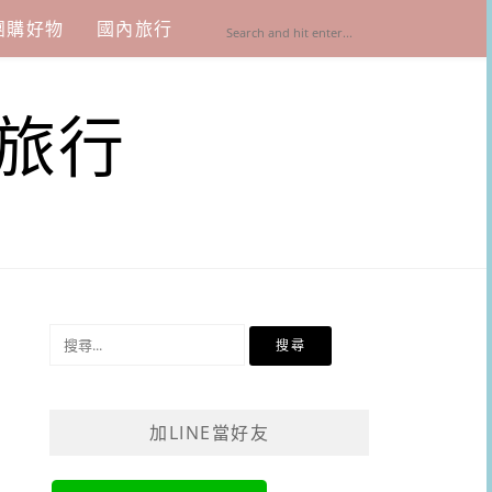
團購好物
國內旅行
旅行
搜
尋
關
鍵
加LINE當好友
字: