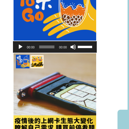
音
使
00:00
00:00
訊
用
播
向
放
上/
器
向
下
鍵
以
提
高
或
降
低