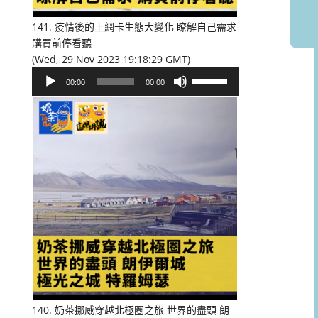
音
量。
141. 疫情後的上網卡生態大變化 瞭解自己需求
購買前停看聽
(Wed, 29 Nov 2023 19:18:29 GMT)
音
使
00:00
00:00
訊
用
播
向
放
上/
器
向
下
鍵
以
提
高
或
降
低
音
量。
140. 奶茶挪威穿越北極圈之旅 世界的盡頭 朗