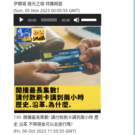
伊爾城 極光之城 特羅姆瑟
(Sun, 05 Nov 2023 00:05:55 GMT)
音
使
00:00
00:00
訊
用
播
向
放
上/
器
向
下
鍵
以
提
高
或
降
低
音
量。
139. 開播最長集數! 講付款刷卡講到兩小時 歷
史.沿革.不帶現金可以去旅行嗎?
(Fri, 06 Oct 2023 11:55:55 GMT)