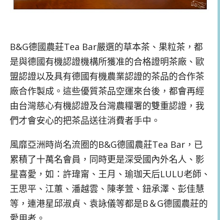
B&G德國農莊Tea Bar嚴選的草本茶、果粒茶，都
是與德國有機認證機構所獲准的合格證明茶廠、歐
盟認證以及具有德國有機農業認證的茶品的合作茶
廠合作製成。這些優質茶品空運來台後，都會再經
由台灣慈心有機認證及台灣農糧署的雙重認證，我
們才會安心的把茶品送往消費者手中。
風靡亞洲時尚名流圈的B&G德國農莊Tea Bar，已
累積了十萬名會員，同時更是深受國內外名人、影
星喜愛，如：許瑋甯、王月、瑜珈天后LULU老師、
王思平、江蕙、潘越雲、陳孝萱、鈕承澤、彭佳慧
等，連港星邱淑貞、袁詠儀等都是B＆G德國農莊的
愛用者。