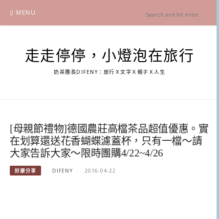
Skip
MENU
to
content
走走停停，小燈泡在旅行
奶茶團長DIFENY：旅行Ｘ文字Ｘ親子Ｘ人生
[母親節禮物]德國農莊高檔茶品超值優惠。實
在划算還送花香蝴蝶濾蓋杯，只有一檔～請
大家告訴大家～限時團購4/22~4/26
好康分享
DIFENY
2016-04-22