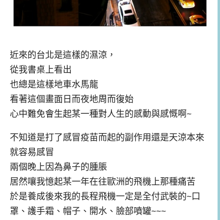
近來的台北是這樣的濕涼，
從我書桌上看出
也總是這樣地車水馬龍
看著這個畫面日而夜地周而復始
心中難免會生起某一種對人生的感動與感慨啊~
不知道是打了感冒疫苗而起的副作用還是天涼本來
就容易感冒
兩個晚上因為鼻子的腫脹
居然嚷我憶起某一年在往歐洲的飛機上那種痛苦
於是養成後來我的長程飛機一定是全付武裝的~口
罩、護手霜、帽子、開水、臉部噴罐~~~