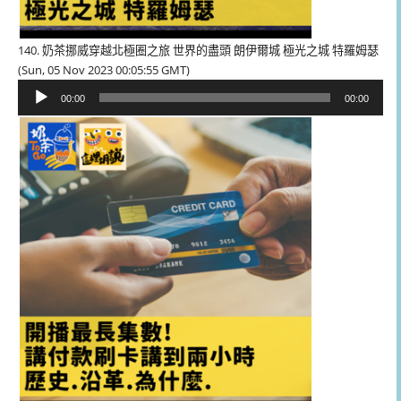
140. 奶茶挪威穿越北極圈之旅 世界的盡頭 朗伊爾城 極光之城 特羅姆瑟
(Sun, 05 Nov 2023 00:05:55 GMT)
音
00:00
00:00
訊
播
放
器