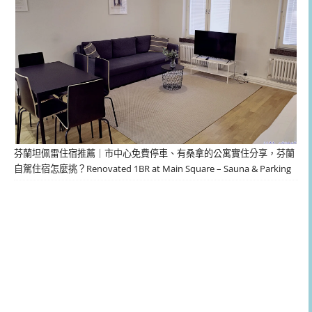
芬蘭坦佩雷住宿推薦｜市中心免費停車、有桑拿的公寓實住分享，芬蘭
自駕住宿怎麼挑？Renovated 1BR at Main Square – Sauna & Parking