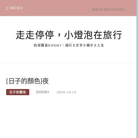
Skip
MENU
to
content
走走停停，小燈泡在旅行
奶茶團長DIFENY：旅行Ｘ文字Ｘ親子Ｘ人生
[日子的顏色]夜
日子的顏色
DIFENY
2009-10-14