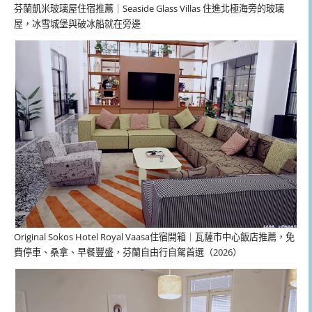
芬蘭凱米玻璃屋住宿推薦｜Seaside Glass Villas 住進北極海旁的玻璃
屋，冰雪城堡與破冰船就在旁邊
Original Sokos Hotel Royal Vaasa住宿開箱｜瓦薩市中心飯店推薦，免
費停車、桑拿、早餐豐盛，芬蘭自由行自駕首選（2026）