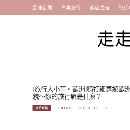
Skip
歐洲自助
日本旅行
飯店住宿
旅行
to
content
走
[旅行大小事。歐洲]精打細算遊歐
貌～你的旅行癖是什麼？
DIFENY
2015-01-17
2
旅行攻略