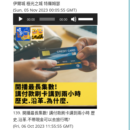
伊爾城 極光之城 特羅姆瑟
(Sun, 05 Nov 2023 00:05:55 GMT)
音
使
00:00
00:00
訊
用
播
向
放
上/
器
向
下
鍵
以
提
高
或
降
低
音
量。
139. 開播最長集數! 講付款刷卡講到兩小時 歷
史.沿革.不帶現金可以去旅行嗎?
(Fri, 06 Oct 2023 11:55:55 GMT)