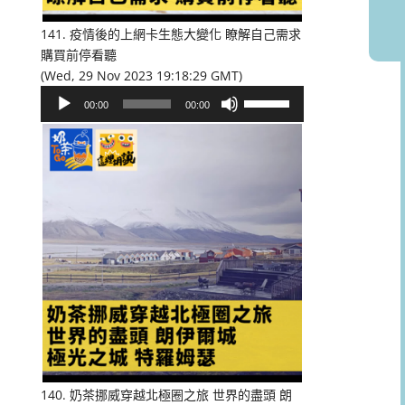
音
量。
141. 疫情後的上網卡生態大變化 瞭解自己需求
購買前停看聽
(Wed, 29 Nov 2023 19:18:29 GMT)
音
使
00:00
00:00
訊
用
播
向
放
上/
器
向
下
鍵
以
提
高
或
降
低
音
量。
140. 奶茶挪威穿越北極圈之旅 世界的盡頭 朗