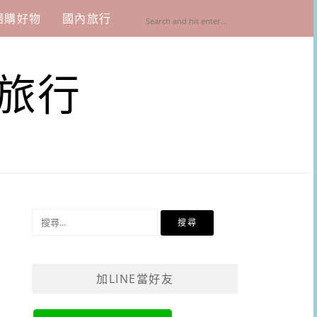
團購好物
國內旅行
旅行
搜
尋
關
鍵
加LINE當好友
字: