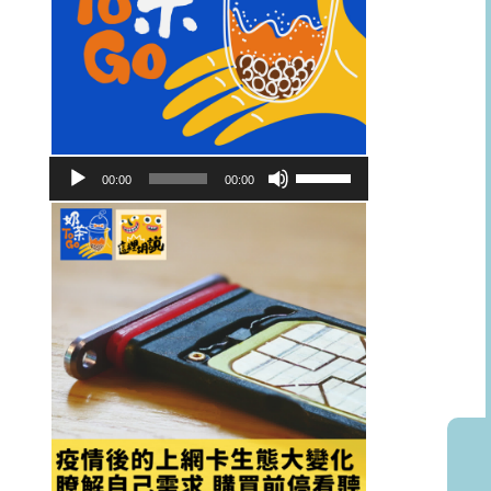
音
使
00:00
00:00
訊
用
播
向
放
上/
器
向
下
鍵
以
提
高
或
降
低