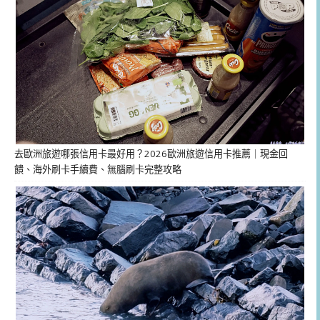
去歐洲旅遊哪張信用卡最好用？2026歐洲旅遊信用卡推薦｜現金回
饋、海外刷卡手續費、無腦刷卡完整攻略