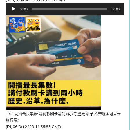
音
00:00
00:00
訊
播
放
器
139. 開播最長集數! 講付款刷卡講到兩小時 歷史.沿革.不帶現金可以去
旅行嗎?
(Fri, 06 Oct 2023 11:55:55 GMT)