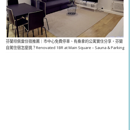
芬蘭坦佩雷住宿推薦｜市中心免費停車、有桑拿的公寓實住分享，芬蘭
自駕住宿怎麼挑？Renovated 1BR at Main Square – Sauna & Parking