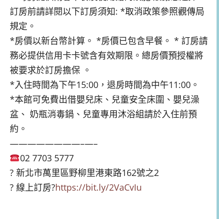
訂房前請詳閱以下訂房須知: *取消政策參照觀傳局
規定。
*房價以新台幣計算。 *房價已包含早餐。 * 訂房請
務必提供信用卡卡號含有效期限。總房價預授權將
被
要求於訂房擔保 。
*入住時間為下午15:00，退房時間為中午11:00
。
*本館可免費出借嬰兒床、兒童安全床圍、嬰兒澡
盆、 奶瓶消毒鍋、兒童專用沐浴組請於入住前預
約。
————————–
—–
02 7703 5777
?
新北市萬里區野柳里港東路162號之2
?
線上訂房
?
https://bit.ly/2VaCvIu