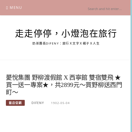
Skip
MENU
to
content
走走停停，小燈泡在旅行
奶茶團長DIFENY：旅行Ｘ文字Ｘ親子Ｘ人生
薆悅集團 野柳渡假館 X 西寧館 雙宿雙飛 ★
買一送一專案★，共2899元～買野柳送西門
町～
飯店促銷
DIFENY
1902-05-04