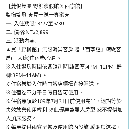
【薆悅集團 野柳渡假館 X 西寧館】
雙宿雙飛 ★買一送一專案★
一. 入住期限: 3/27至6/30
二. 價格:NT$2,899
三. 活動內容:
▲買「野柳館」無限海景客房 贈「西寧館」精緻客
房(一大床)住宿卷乙張 。
※入住退房時間依各館別時間(西寧:4PM~12PM,
野
柳:3PM~11AM) 。
※住宿卷於入住時由飯店櫃檯直接贈送 。
※住宿卷不分平日假日皆可使用 。
※住宿卷須於109年7月31日前使用完畢，逾期等於
失
效放棄使用權利 ※此優惠為雙人房型,恕不提供加
人加床服務。
※每房提供兩客早餐及使用館內設施 感謝您選擇。