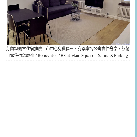
芬蘭坦佩雷住宿推薦｜市中心免費停車、有桑拿的公寓實住分享，芬蘭
自駕住宿怎麼挑？Renovated 1BR at Main Square – Sauna & Parking