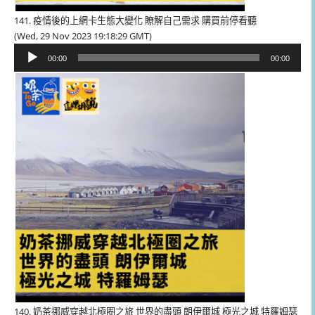
141. 疫情後的上網卡生態大變化 瞭解自己需求 購買前停看聽
(Wed, 29 Nov 2023 19:18:29 GMT)
音
00:00
00:00
訊
播
放
器
140. 奶茶挪威穿越北極圈之旅 世界的盡頭 朗伊爾城 極光之城 特羅姆瑟