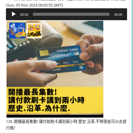
(Sun, 05 Nov 2023 00:05:55 GMT)
音
00:00
00:00
訊
播
放
器
139. 開播最長集數! 講付款刷卡講到兩小時 歷史.沿革.不帶現金可以去旅
行嗎?