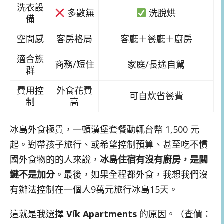
洗衣設
多數無
洗脫烘
備
空間感
客房格局
客廳＋餐廳＋廚房
適合族
商務/短住
家庭/長途自駕
群
費用控
外食花費
可自炊省餐費
制
高
冰島外食極貴，一頓漢堡套餐動輒台幣 1,500 元
起。對帶孩子旅行、或希望控制預算、甚至吃不慣
國外食物的的人來說，
冰島住宿有沒有廚房，是關
鍵不是加分
。最後，如果全程都外食，我想我們沒
有辦法控制在一個人9萬元旅行冰島15天。
這就是我選擇
Vík Apartments
的原因。（查價：