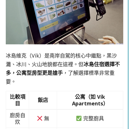
冰島維克（Vík）是南岸自駕的核心中繼點，黑沙
灘、冰川、火山地貌都在這裡。但
冰島住宿選擇不
多，公寓型房型更是搶手
，了解選擇標準非常重
要。
比較項
公寓（如 Vík
飯店
目
Apartments）
廚房自
無
完整廚具
炊