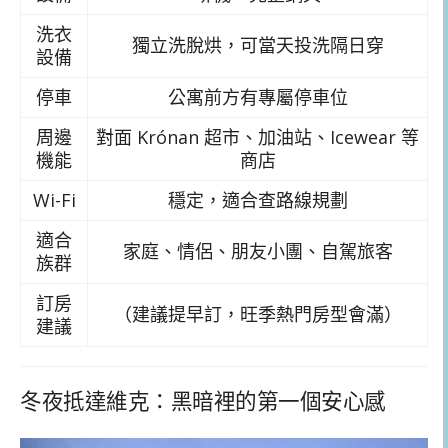
洗衣
獨立洗脫烘，可當天投洗隔日穿
設備
停車
公寓前方有專屬停車位
周邊
對面 Krónan 超市、加油站、Icewear 等
機能
商店
Wi-Fi
穩定，適合查路線規劃
適合
家庭、情侶、朋友小團、自駕旅客
族群
訂房
（建議提早訂，旺季熱門房型會滿）
建議
冬夜抵達維克：黑暗裡的第一個安心感