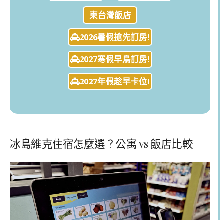
東台灣飯店
2026暑假搶先訂房!
2027寒假早鳥訂房!
2027年假趁早卡位!
冰島維克住宿怎麼選？公寓 vs 飯店比較