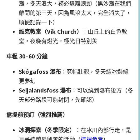
灘，冬天浪大，務必遠離浪頭（黑沙灘在我們
離開的第三天，因為風浪太大，完全消失了，
順便記錄一下）
維克教堂（Vík Church）
：山丘上的白色教
堂，夜晚有燈光，極光日特別美
車程 30–60 分鐘
Skógafoss 瀑布
：寬幅壯觀，冬天結冰邊緣
更夢幻
Seljalandsfoss 瀑布
：可以繞到瀑布後方（冬
天部分路段可能封閉，先確認）
需提前預訂（強烈推薦）
冰洞探索（冬季限定）
：在冰川內部行走，是
豆哥這趟最興奮的活動（
這裡參考
）