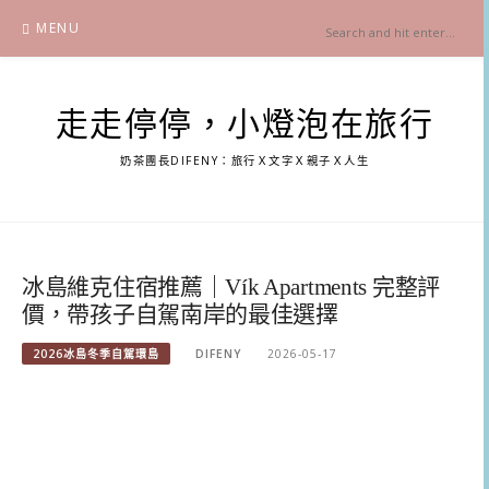
Skip
MENU
to
content
走走停停，小燈泡在旅行
奶茶團長DIFENY：旅行Ｘ文字Ｘ親子Ｘ人生
冰島維克住宿推薦｜Vík Apartments 完整評
價，帶孩子自駕南岸的最佳選擇
2026冰島冬季自駕環島
DIFENY
2026-05-17