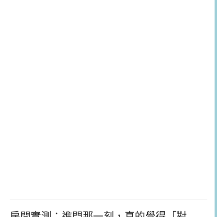
房間實測：進門那一刻，真的覺得「對