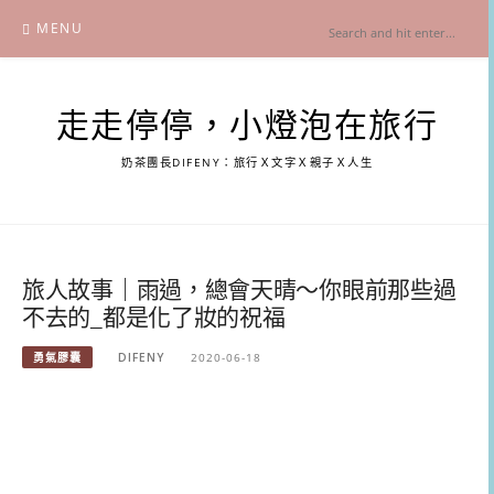
Skip
MENU
to
content
走走停停，小燈泡在旅行
奶茶團長DIFENY：旅行Ｘ文字Ｘ親子Ｘ人生
旅人故事｜雨過，總會天晴～你眼前那些過
不去的_都是化了妝的祝福
勇氣膠囊
DIFENY
2020-06-18