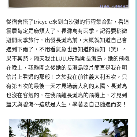
從宿舍搭了tricycle來到白沙灘的行程集合點，看這
雲層肯定是麻煩大了。長灘島有雨季，記得要稍微
避開雨季旅行，出發長灘島前，大概就知道自己會
遇到下雨了，不用看氣象也會知道的預知（笑）。
果不其然，隔天我比LULU先離開長灘島，她的飛機
在晚上，我離開之後她的長灘島照片簡直是我在明
信片上看過的那般！之於我在前往義大利五次，只
有第五次的最後一天才見過義大利的太陽、長灘島
也沒在客氣的，在我飛離長灘島的飛機上，才見到
藍天與碧海～這就是人生，學著要自己隨遇而安！