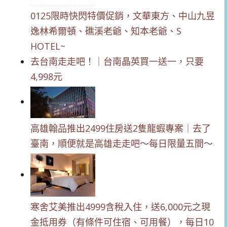
0125限時快閃特價促銷，文華東方、中山九昱
逸林希爾頓、礁溪老爺、知本老爺、S
HOTEL~
去台南走走吧！｜台南晶英買一送一，只要
4,998元
高雄翰品推出2499住房送2隻龍蝦專案｜去了
臺南，順便就是高雄走走吧～每日限量五間～
寒舍艾美推出4999含稅入住，送6,000元之現
金抵用券（有條件可住宿、可用餐），每日10