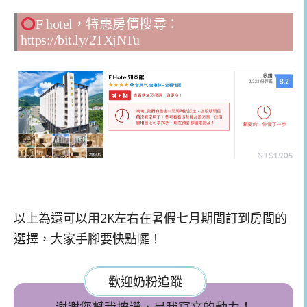
F hotel，特惠房價搜尋：
https://bit.ly/2TXjNTu
以上為還可以用2K左右在暑假七月期間訂到房間的
選擇，大家手腳要快點囉！
歡迎奶粉追蹤
謝謝您幫我按讚，是我寫文的動力！