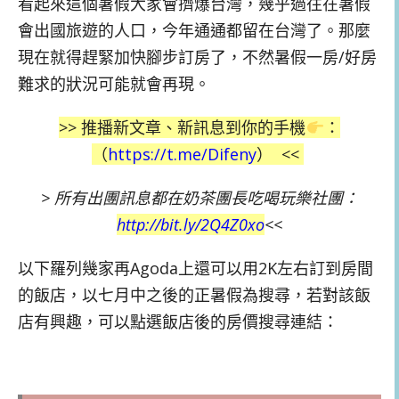
看起來這個暑假大家會擠爆台灣，幾乎過往在暑假
會出國旅遊的人口，今年通通都留在台灣了。那麼
現在就得趕緊加快腳步訂房了，不然暑假一房/好房
難求的狀況可能就會再現。
>> 推播新文章、新訊息到你的手機
：
（
https://t.me/Difeny
）
<<
>
所有出團訊息都在奶茶團長吃喝玩樂社團：
http://bit.ly/2Q4Z0xo
<<
以下羅列幾家再Agoda上還可以用2K左右訂到房間
的飯店，以七月中之後的正暑假為搜尋，若對該飯
店有興趣，可以點選飯店後的房價搜尋連結：