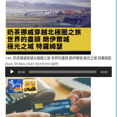
140. 奶茶挪威穿越北極圈之旅 世界的盡頭 朗伊爾城 極光之城 特羅姆瑟
(Sun, 05 Nov 2023 00:05:55 GMT)
音
00:00
00:00
訊
播
放
器