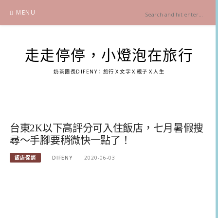
Skip
MENU
to
content
走走停停，小燈泡在旅行
奶茶團長DIFENY：旅行Ｘ文字Ｘ親子Ｘ人生
台東2K以下高評分可入住飯店，七月暑假搜
尋～手腳要稍微快一點了！
飯店促銷
DIFENY
2020-06-03