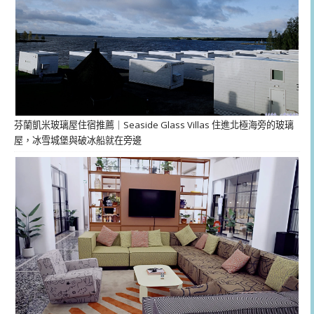
芬蘭凱米玻璃屋住宿推薦｜Seaside Glass Villas 住進北極海旁的玻璃
屋，冰雪城堡與破冰船就在旁邊