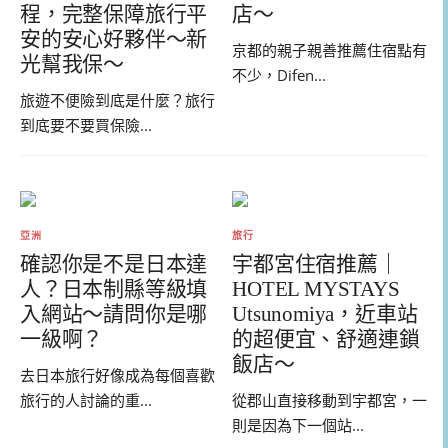
程，完整保障旅行平
店～
安的安心好夥伴～新
京都的親子親善推薦住宿點有
光幫我保～
不少，Difen...
旅遊不便險到底是什麼？旅行
到底要不要買保險...
亞洲
旅行
確認你是不是日本達
宇都宮住宿推薦｜
人？日本制縣等級填
HOTEL MYSTAYS
入網站～請問你是哪
Utsunomiya，近車站
一級啊？
的超便宜、舒適連鎖
飯店～
去日本旅行好像成為每個喜歡
旅行的人討論的重...
從郡山直接移動到宇都宮，一
則是因為下一個站...