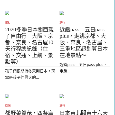
旅行
旅行
2020冬季日本關西親
近鐵pass｜五日pass
子自由行｜大阪、京
plus，走跳京都、大
都、奈良、名古屋10
阪、奈良、名古屋、
天行程總紀錄（住
三重地區超划算日本
宿、交通、上網、景
在地景點～
點等）
近鐵pass｜五日pass plus，
孩子們很期待冬天到日本，玩
走跳...
雪是孩子們最大的...
亞洲
旅行
都野菜賀茂・四条烏
日本東北關東十六天