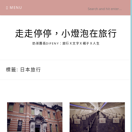
Skip
MENU
to
content
走走停停，小燈泡在旅行
奶茶團長DIFENY：旅行Ｘ文字Ｘ親子Ｘ人生
標籤:
日本旅行