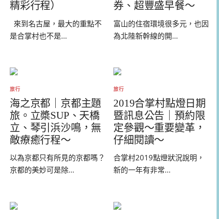
精彩行程）
券、超豐盛早餐～
來到名古屋，最大的重點不
富山的住宿環境很多元，也因
是合掌村也不是...
為北陸新幹線的開...
旅行
旅行
海之京都｜京都主題
2019合掌村點燈日期
旅。立槳SUP、天橋
暨訊息公告｜預約限
立、琴引浜沙鳴，無
定參觀～重要變革，
敵療癒行程～
仔細閱讀～
以為京都只有所見的京都嗎？
合掌村2019點燈狀況說明，
京都的美妙可是除...
新的一年有非常...