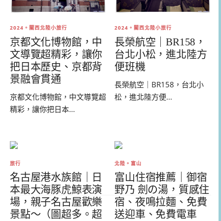
2024。關西北陸小旅行
2024。關西北陸小旅行
京都文化博物館，中
長榮航空｜BR158，
文導覽超精彩，讓你
台北小松，進北陸方
把日本歷史、京都背
便班機
景融會貫通
長榮航空｜BR158，台北小
京都文化博物館，中文導覽超
松，進北陸方便...
精彩，讓你把日本...
旅行
北陸。富山
名古屋港水族館｜日
富山住宿推薦｜御宿
本最大海豚虎鯨表演
野乃 劍の湯，質感住
場，親子名古屋歡樂
宿、夜鳴拉麵、免費
景點～（圖超多。超
送迎車、免費電車