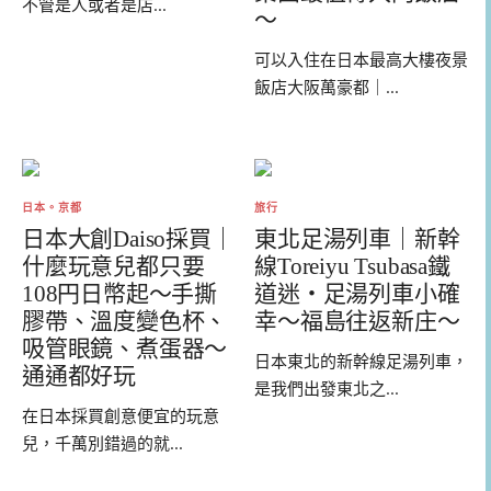
不管是人或者是店...
～
可以入住在日本最高大樓夜景
飯店大阪萬豪都｜...
日本。京都
旅行
日本大創Daiso採買｜
東北足湯列車｜新幹
什麼玩意兒都只要
線Toreiyu Tsubasa鐵
108円日幣起～手撕
道迷・足湯列車小確
膠帶、溫度變色杯、
幸～福島往返新庄～
吸管眼鏡、煮蛋器～
日本東北的新幹線足湯列車，
通通都好玩
是我們出發東北之...
在日本採買創意便宜的玩意
兒，千萬別錯過的就...