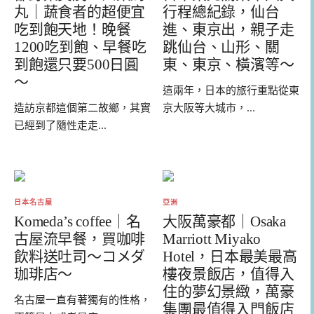
丸｜蔬食者的超便宜
行程總紀錄，仙台
吃到飽天地！晚餐
進、東京出，親子走
1200吃到飽、早餐吃
跳仙台、山形、關
到飽還只要500日圓
東、東京、橫濱等～
～
這兩年，日本的旅行重點從東
造訪京都這個第二故鄉，其實
京大阪等大城市，...
已經到了隨性走走...
日本名古屋
亞洲
Komeda’s coffee｜名
大阪萬豪都｜Osaka
古屋流早餐，買咖啡
Marriott Miyako
飲料送吐司～コメダ
Hotel，日本最美最高
珈琲店～
樓夜景飯店，值得入
住的夢幻景緻，萬豪
名古屋一直有著獨有的性格，
集團最值得入門飯店