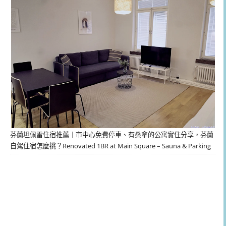
芬蘭坦佩雷住宿推薦｜市中心免費停車、有桑拿的公寓實住分享，芬蘭
自駕住宿怎麼挑？Renovated 1BR at Main Square – Sauna & Parking