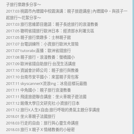
子旅行樂趣多分享～
2017.03 桃園市內壢國中校園演講：親子旅遊講座|內壢國中・與孩子一
起旅行～花絮分享～
2017.03 旅行思維節目邀請：親子長途旅行的浪漫教養
2017.05 聰明省錢旅行歐洲日本：經濟部水利署北區
2017.05 親子旅行樂趣多：士林親子館
2017.07 台電訓練所：小資旅行歐洲大冒險
2017.07 tutorabc直播：歐洲省錢旅行
2017.08 親子旅行，浪漫教養：螢橋國小
2017.09 歐洲省錢自助旅行:台茂生活講座
2017.10 資誠會計師公司：親子旅行與教養
2017.10 台南市安平國小：來當親子背包客
2017.11 skyscannerX流浪ing：冰島這樣玩最酷
2017.11 中角國小：親子旅行浪漫教養
2017.11 飛達旅遊聯合講座：坐火車親子遊法國
2017.12 銘傳大學日文研究社:小資旅行日本
2017.12 旅行X人生X自由:旅行呼吸的勇氣主題分享講座
2018.01 坐火車親子法國旅行
2018.03 行走的自由：旅行與心靈生命講座
2018.03 旅行Ｘ親子Ｘ情緒教養的小秘密