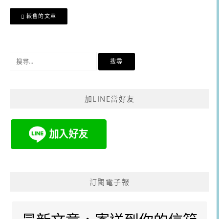
文
較舊的文章
章
導
覽
搜
尋
關
鍵
加LINE當好友
字:
訂閱電子報