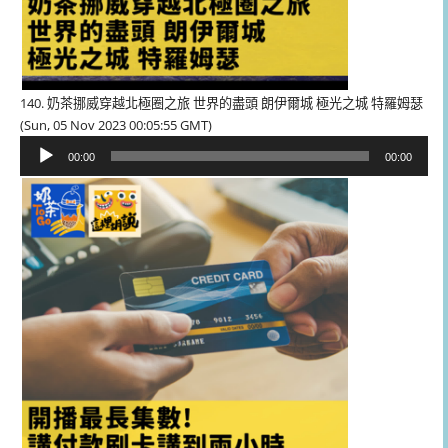
140. 奶茶挪威穿越北極圈之旅 世界的盡頭 朗伊爾城 極光之城 特羅姆瑟
(Sun, 05 Nov 2023 00:05:55 GMT)
音
00:00
00:00
訊
播
放
器