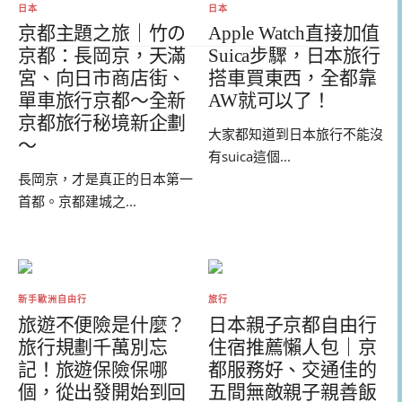
日本
日本
京都主題之旅｜竹の
Apple Watch直接加值
京都：長岡京，天滿
Suica步驟，日本旅行
宮、向日市商店街、
搭車買東西，全都靠
單車旅行京都～全新
AW就可以了！
京都旅行秘境新企劃
大家都知道到日本旅行不能沒
～
有suica這個...
長岡京，才是真正的日本第一
首都。京都建城之...
新手歐洲自由行
旅行
旅遊不便險是什麼？
日本親子京都自由行
旅行規劃千萬別忘
住宿推薦懶人包｜京
記！旅遊保險保哪
都服務好、交通佳的
個，從出發開始到回
五間無敵親子親善飯