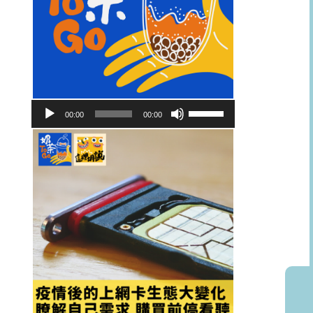
音
使
00:00
00:00
訊
用
播
向
放
上/
器
向
下
鍵
以
提
高
或
降
低