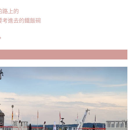
的路上的
要考進去的鐵飯碗
？