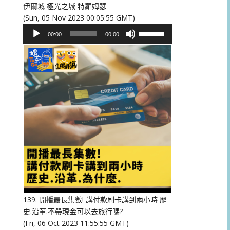
伊爾城 極光之城 特羅姆瑟
(Sun, 05 Nov 2023 00:05:55 GMT)
音
使
00:00
00:00
訊
用
播
向
放
上/
器
向
下
鍵
以
提
高
或
降
低
音
量。
139. 開播最長集數! 講付款刷卡講到兩小時 歷
史.沿革.不帶現金可以去旅行嗎?
(Fri, 06 Oct 2023 11:55:55 GMT)