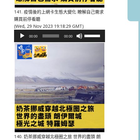
音
量。
141. 疫情後的上網卡生態大變化 瞭解自己需求
購買前停看聽
(Wed, 29 Nov 2023 19:18:29 GMT)
音
使
00:00
00:00
訊
用
播
向
放
上/
器
向
下
鍵
以
提
高
或
降
低
音
量。
140. 奶茶挪威穿越北極圈之旅 世界的盡頭 朗