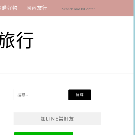
團購好物
國內旅行
旅行
搜
尋
關
鍵
加LINE當好友
字: