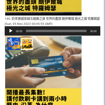
140. 奶茶挪威穿越北極圈之旅 世界的盡頭 朗伊爾城 極光之城 特羅姆瑟
(Sun, 05 Nov 2023 00:05:55 GMT)
音
00:00
00:00
訊
播
放
器