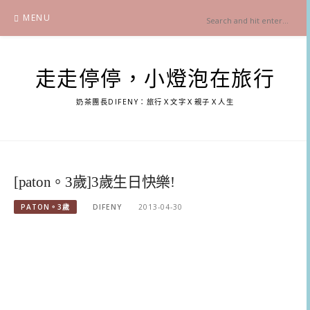
Skip
MENU
to
content
走走停停，小燈泡在旅行
奶茶團長DIFENY：旅行Ｘ文字Ｘ親子Ｘ人生
[paton。3歲]3歲生日快樂!
PATON。3歲
DIFENY
2013-04-30