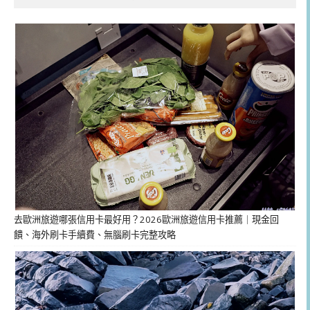
去歐洲旅遊哪張信用卡最好用？2026歐洲旅遊信用卡推薦｜現金回
饋、海外刷卡手續費、無腦刷卡完整攻略