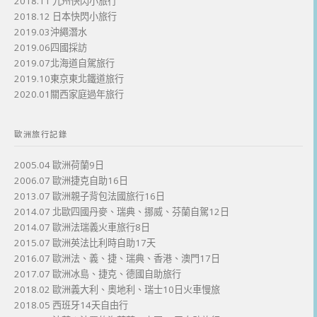
2018.11 九州快閃小旅行
2018.12 日本快閃小旅行
2019.03沖繩潛水
2019.06四國採訪
2019.07北海道自駕旅行
2019.10東京東北鐵道旅行
2020.01關西家庭過年旅行
歐洲旅行記錄
2005.04 歐洲荷蘭9日
2006.07 歐洲捷克自助16日
2013.07 歐洲親子背包法國旅行16日
2014.07 北歐四國丹麥、瑞典、挪威、芬蘭自駕12日
2014.07 歐洲法瑞義火車旅行8日
2015.07 歐洲英法比利時自助17天
2016.07 歐洲法、義、捷、瑞典、香港、澳門17日
2017.07 歐洲冰島、捷克、德國自助旅行
2018.02 歐洲義大利、奧地利、瑞士10日火車慢旅
2018.05 西班牙14天自由行