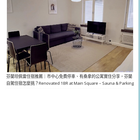
芬蘭坦佩雷住宿推薦｜市中心免費停車、有桑拿的公寓實住分享，芬蘭
自駕住宿怎麼挑？Renovated 1BR at Main Square – Sauna & Parking