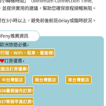
間」（Minimum Connection Time,
，並提供實用的建議，幫助您確保旅程順暢無阻。
在3小時以上，避免前後航班delay或臨時狀況。
ifeny推薦資訊
歐洲旅遊必備↓
行程、WIFI、租車，看這裡!
訂房優惠↓
找飯店訂房優惠!
中台灣飯店
南台灣飯店
東台灣飯店
026暑假搶先訂房!
027寒假早鳥訂房!