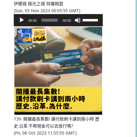
伊爾城 極光之城 特羅姆瑟
(Sun, 05 Nov 2023 00:05:55 GMT)
音
使
00:00
00:00
訊
用
播
向
放
上/
器
向
下
鍵
以
提
高
或
降
低
音
量。
139. 開播最長集數! 講付款刷卡講到兩小時 歷
史.沿革.不帶現金可以去旅行嗎?
(Fri, 06 Oct 2023 11:55:55 GMT)