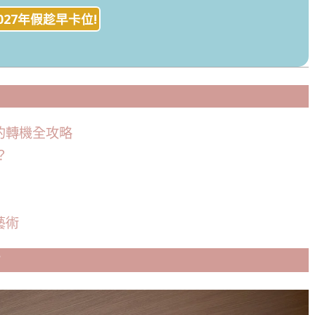
027年假趁早卡位!
的轉機全攻略
？
藝術
？