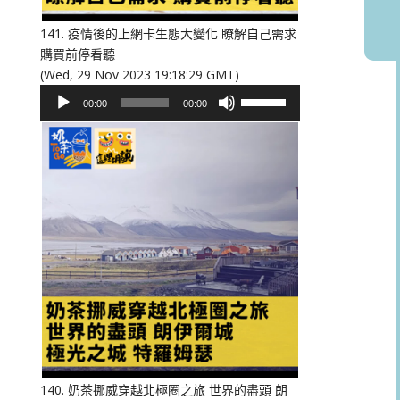
音
量。
141. 疫情後的上網卡生態大變化 瞭解自己需求
購買前停看聽
(Wed, 29 Nov 2023 19:18:29 GMT)
音
使
00:00
00:00
訊
用
播
向
放
上/
器
向
下
鍵
以
提
高
或
降
低
音
量。
140. 奶茶挪威穿越北極圈之旅 世界的盡頭 朗