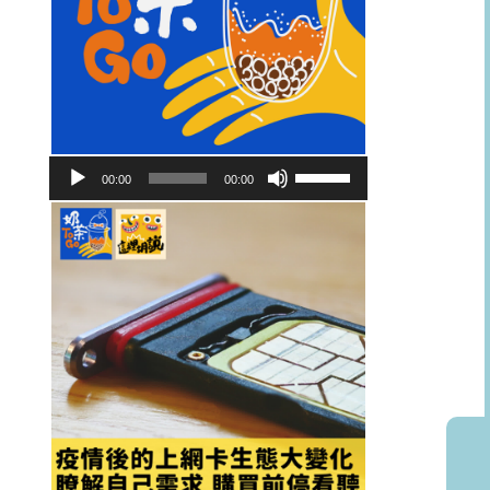
音
使
00:00
00:00
訊
用
播
向
放
上/
器
向
下
鍵
以
提
高
或
降
低