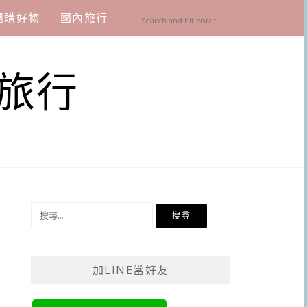
團購好物
國內旅行
旅行
搜
尋
關
鍵
加LINE當好友
字: