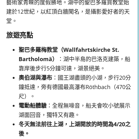
藝術家青睞的度假勝地。湖中的聖巴多羅買教堂始
建於12世紀，以紅頂白牆聞名，是攝影愛好者的天
堂。
旅遊亮點
聖巴多羅梅教堂（Wallfahrtskirche St.
Bartholomä
）
：湖中半島的巴洛克建築，船
靠岸後步行5分鐘可達，湖景絕美。
奧伯湖與瀑布
：國王湖盡頭的小湖，步行20分
鐘抵達，旁有德國最高瀑布Röthbach（470公
尺）。
電動船體驗
：全程無噪音，船夫會吹小號展示
湖面回音，獨特又有趣。
冬天無法前往上湖，上湖開放的時間為4/20之
後。