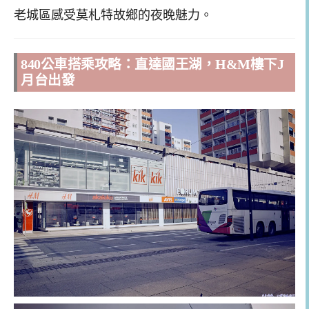
老城區感受莫札特故鄉的夜晚魅力。
840公車搭乘攻略：直達國王湖，H&M樓下J
月台出發