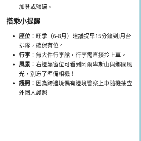
加登或鹽礦。
搭乘小提醒
座位
：旺季（6-8月）建議提早15分鐘到J月台
排隊，確保有位。
行李
：無大件行李艙，行李需直接拎上車。
風景
：右邊靠窗位可看到阿爾卑斯山與鄉間風
光，別忘了準備相機！
護照
：因為跨邊境偶有邊境警察上車隨機抽查
外國人護照