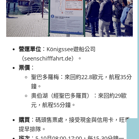
營運單位
：Königssee遊船公司
（seenschifffahrt.de）。
票價
：
聖巴多羅梅：來回約22.8歐元，航程35分
鐘。
奧伯湖（經聖巴多羅買）：來回約29歐
元，航程55分鐘。
購買
：碼頭售票處，接受現金與信用卡，旺季
提早排隊。
班次
：5-10月08:00-17:00，每15-30分鐘一