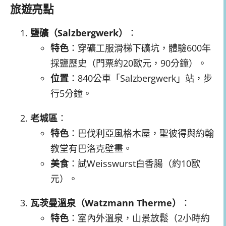
旅遊亮點
鹽礦（Salzbergwerk）
：
特色
：穿礦工服滑梯下礦坑，體驗600年
採鹽歷史（門票約20歐元，90分鐘）。
位置
：840公車「Salzbergwerk」站，步
行5分鐘。
老城區
：
特色
：巴伐利亞風格木屋，聖彼得與約翰
教堂有巴洛克壁畫。
美食
：試Weisswurst白香腸（約10歐
元）。
瓦茨曼溫泉（Watzmann Therme）
：
特色
：室內外溫泉，山景放鬆（2小時約