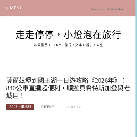
Skip
MENU
to
content
走走停停，小燈泡在旅行
奶茶團長DIFENY：旅行Ｘ文字Ｘ親子Ｘ人生
薩爾茲堡到國王湖一日遊攻略《2026年》：
840公車直達超便利，順遊貝希特斯加登與老
城區！
2025。奧地利
DIFENY
2025-04-12