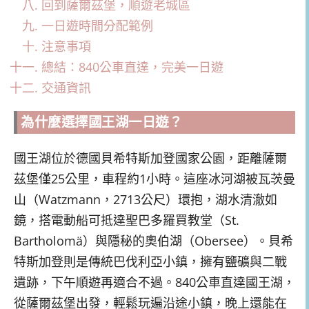
回到薩爾茲堡，順遊老城區
一日遊時間分配範例
注意事項
總結：840公車直達，完美一日遊
交通資訊
為什麼選擇國王湖一日遊？
國王湖位於德國貝希特斯加登國家公園，距離薩爾
茲堡僅25公里，車程約1小時。這座冰河湖被瓦茨曼
山（Watzmann，2713公尺）環抱，湖水清澈如
鏡，搭電動船可抵達聖巴多羅買教堂（St.
Bartholomä）與隱秘的奧伯湖（Obersee）。貝希
特斯加登則是傳統巴伐利亞小鎮，擁有鹽礦與二戰
遺跡，下午順遊再適合不過。840公車直達國王湖，
從薩爾茲堡出發，輕鬆玩遍沿途小鎮，晚上還能在