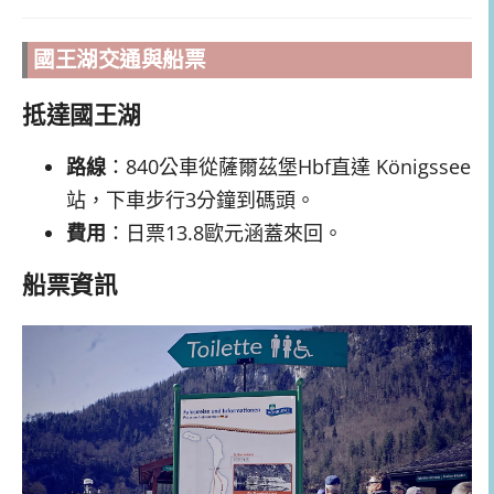
國王湖交通與船票
抵達國王湖
路線
：840公車從薩爾茲堡Hbf直達 Königssee
站，下車步行3分鐘到碼頭。
費用
：日票13.8歐元涵蓋來回。
船票資訊