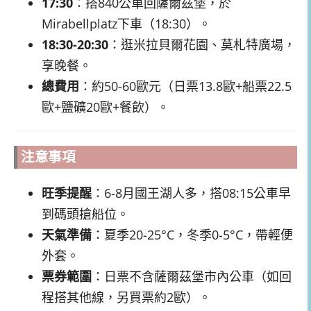
17:30
：搭840公車回薩爾茲堡，於
Mirabellplatz下車（18:30）。
18:30-20:30
：逛米拉貝爾花園、莫札特廣場，
享晚餐。
總費用
：約50-60歐元（日票13.8歐+船票22.5
歐+鹽礦20歐+餐飲）。
注意事項
旺季提醒
：6-8月國王湖人多，搭08:15公車早
到碼頭搶船位。
天氣準備
：夏季20-25°C，冬季0-5°C，帶輕便
外套。
票券範圍
：日票不含薩爾茲堡市內公車（如回
程搭其他線，另買票約2歐）。