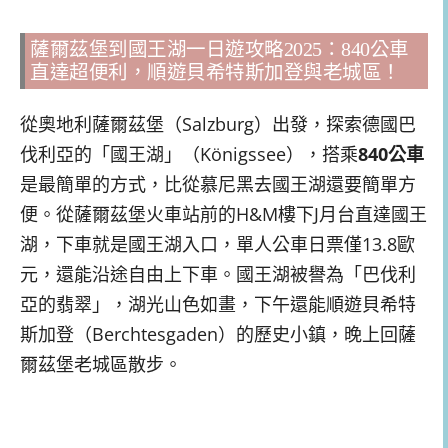
薩爾茲堡到國王湖一日遊攻略2025：840公車
直達超便利，順遊貝希特斯加登與老城區！
從奧地利薩爾茲堡（Salzburg）出發，探索德國巴
伐利亞的「國王湖」（Königssee），搭乘
840公車
是最簡單的方式，比從慕尼黑去國王湖還要簡單方
便。從薩爾茲堡火車站前的H&M樓下J月台直達國王
湖，下車就是國王湖入口，單人公車日票僅13.8歐
元，還能沿途自由上下車。國王湖被譽為「巴伐利
亞的翡翠」，湖光山色如畫，下午還能順遊貝希特
斯加登（Berchtesgaden）的歷史小鎮，晚上回薩
爾茲堡老城區散步。