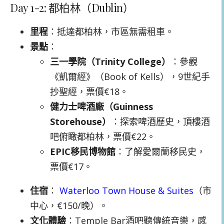
Day 1-2: 都柏林（Dublin）
里程
：抵達都柏林，市區無需租車。
景點
：
三一學院（Trinity College）
：參觀
《凱爾經》（Book of Kells），9世紀手
抄聖經，票價€18。
健力士啤酒廠（Guinness
Storehouse）
：探索啤酒歷史，頂樓酒
吧俯瞰都柏林，票價€22。
EPIC移民博物館
：了解愛爾蘭移民史，
票價€17。
住宿
：
Waterloo Town House & Suites
（市
中心，€150/晚）。
文化體驗
：Temple Bar酒吧聽傳統音樂，感