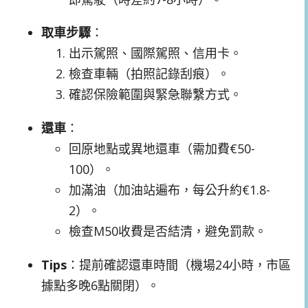
取車步驟
：
出示駕照、國際駕照、信用卡。
檢查車輛（拍照記錄刮痕）。
確認保險範圍與緊急聯繫方式。
還車
：
回原地點或異地還車（需加費€50-
100）。
加滿油（加油站遍布，每公升約€1.8-
2）。
檢查M50收費是否結清，避免罰款。
Tips
：提前確認還車時間（機場24小時，市區
據點多晚6點關閉）。