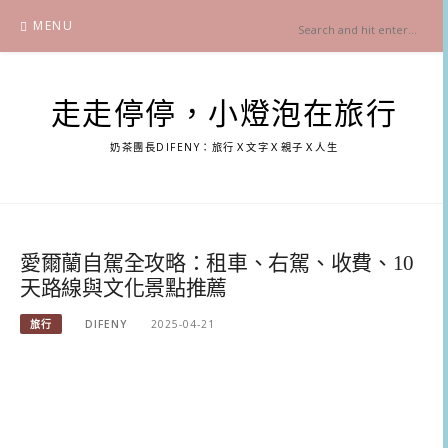
Skip
MENU
to
content
走走停停，小燈泡在旅行
奶茶團長DIFENY：旅行Ｘ文字Ｘ親子Ｘ人生
愛爾蘭自駕全攻略：租車、右駕、收費、10
天路線與文化景點推薦
旅行
DIFENY
2025-04-21