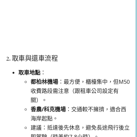
2. 取車與還車流程
取車地點
：
都柏林機場
：最方便，櫃檯集中，但M50
收費路段需注意（跟租車公司設定有
關）。
香農/科克機場
：交通較不擁擠，適合西
海岸起點。
建議：抵達後先休息，避免長途飛行後立
即駕駛（時差約7-8小時）。