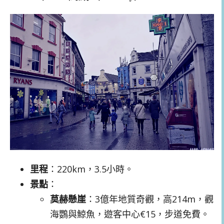
里程
：220km，3.5小時。
景點
：
莫赫懸崖
：3億年地質奇觀，高214m，觀
海鸚與鯨魚，遊客中心€15，步道免費。