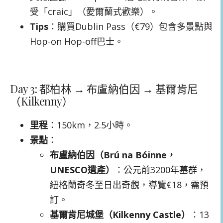
受「craic」（愛爾蘭式歡樂）。
Tips
：購買Dublin Pass（€79）包含多景點與
Hop-on Hop-off巴士。
Day 3: 都柏林 → 布盧納伯因 → 基爾肯尼
（Kilkenny）
里程
：150km，2.5小時。
景點
：
布盧納伯因（Brú na Bóinne，
UNESCO遺產）
：公元前3200年墓群，
紐格蘭奇冬至日出奇觀，導覽€18，需預
訂。
基爾肯尼城堡（Kilkenny Castle）
：13