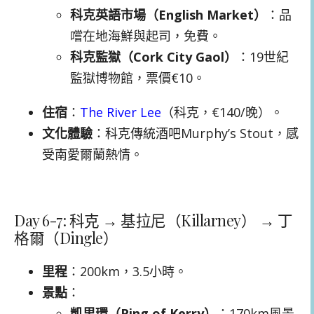
科克英語市場（English Market）
：品
嚐在地海鮮與起司，免費。
科克監獄（Cork City Gaol）
：19世紀
監獄博物館，票價€10。
住宿
：
The River Lee
（科克，€140/晚）。
文化體驗
：科克傳統酒吧Murphy’s Stout，感
受南愛爾蘭熱情。
Day 6-7: 科克 → 基拉尼（Killarney） → 丁
格爾（Dingle）
里程
：200km，3.5小時。
景點
：
凱里環（Ring of Kerry）
：170km風景