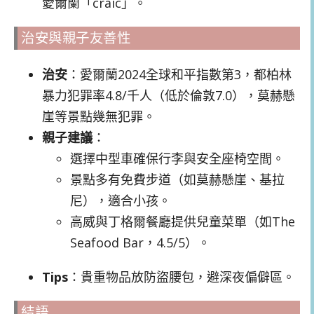
愛爾蘭「craic」。
治安與親子友善性
治安
：愛爾蘭2024全球和平指數第3，都柏林
暴力犯罪率4.8/千人（低於倫敦7.0），莫赫懸
崖等景點幾無犯罪。
親子建議
：
選擇中型車確保行李與安全座椅空間。
景點多有免費步道（如莫赫懸崖、基拉
尼），適合小孩。
高威與丁格爾餐廳提供兒童菜單（如The
Seafood Bar，4.5/5）。
Tips
：貴重物品放防盜腰包，避深夜偏僻區。
結語