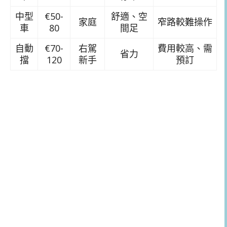
中型
€50-
舒適、空
家庭
窄路較難操作
車
80
間足
自動
€70-
右駕
費用較高、需
省力
擋
120
新手
預訂