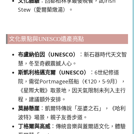
文化體驗
：回都柏林享最後晚餐，試Irish
Stew（愛爾蘭燉湯）。
文化景點與UNESCO遺產亮點
布盧納伯因（UNESCO）
：新石器時代天文智
慧，冬至奇觀震撼人心。
斯凱利格邁克爾（UNESCO）
：6世紀修道
院，需從Portmagee搭船（€120，5-9月），
《星際大戰》取景地，因天氣限制未列入主行
程，建議額外安排。
莫赫懸崖
：凱爾特傳說「巫婆之石」，《哈利
波特》場景，親子友善步道。
丁格爾與高威
：傳統音樂與蓋爾語文化，體驗