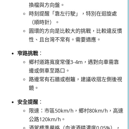
換檔與方向盤。
時刻提醒「靠左行駛」，特別在迴旋處
（順時針）。
圓環的方向是比較大的挑戰，比較違反慣
性、且台灣不常有。需要適應。
窄路挑戰
：
鄉村道路寬度常僅3-4m，遇對向車需靠
邊或倒車至路口。
路邊常有石牆或樹籬，建議收摺左側後視
鏡。
安全提醒
：
限速：市區50km/h，鄉村80km/h，高速
公路120km/h。
酒駕標準嚴格（血液酒精濃度0.05%），