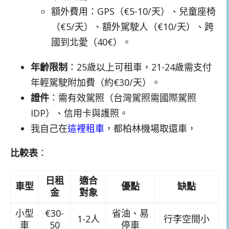
額外費用：GPS（€5-10/天）、兒童座椅
（€5/天）、額外駕駛人（€10/天）、跨
國到北愛（40€）。
年齡限制
：25歲以上可租車，21-24歲需支付
年輕駕駛附加費（約€30/天）。
證件
：需有效駕照（台灣駕照需國際駕照
IDP）、信用卡與護照。
我自己在
這裡租車
，都柏林機場取還車，
比較表
：
日租
適合
車型
優點
缺點
金
對象
小型
€30-
省油、易
1-2人
行李空間小
車
50
停車