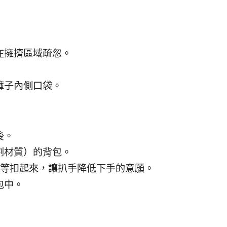
在擁擠區域疏忽。
褲子內側口袋。
後。
割材質）的背包。
針等扣起來，讓扒手降低下手的意願。
包中。