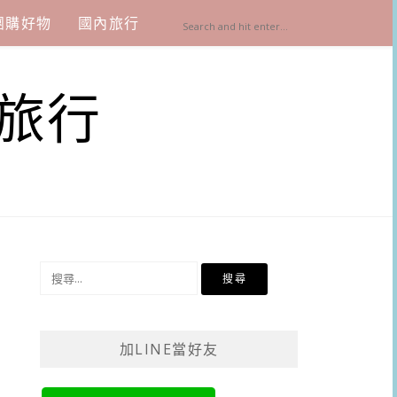
團購好物
國內旅行
旅行
搜
尋
關
鍵
加LINE當好友
字: