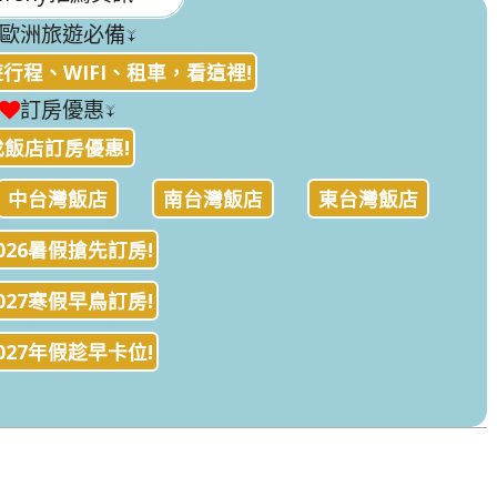
歐洲旅遊必備↓
行程、WIFI、租車，看這裡!
訂房優惠↓
找飯店訂房優惠!
中台灣飯店
南台灣飯店
東台灣飯店
026暑假搶先訂房!
027寒假早鳥訂房!
027年假趁早卡位!