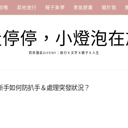
攻略
其他旅行
親子美學
勇氣膠囊
關於我
走停停，小燈泡在
奶茶團長DIFENY：旅行Ｘ文字Ｘ親子Ｘ人生
】新手如何防扒手＆處理突發狀況？