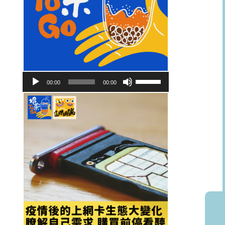
音
使
00:00
00:00
訊
用
播
向
放
上/
器
向
下
鍵
以
提
高
或
降
低