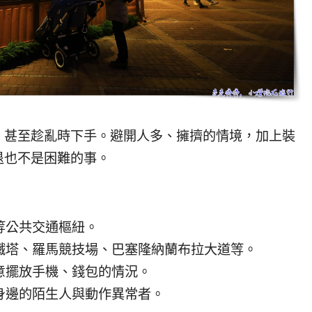
、甚至趁亂時下手。避開人多、擁擠的情境，加上裝
退也不是困難的事。
等公共交通樞紐。
鐵塔、羅馬競技場、巴塞隆納蘭布拉大道等。
意擺放手機、錢包的情況。
身邊的陌生人與動作異常者。