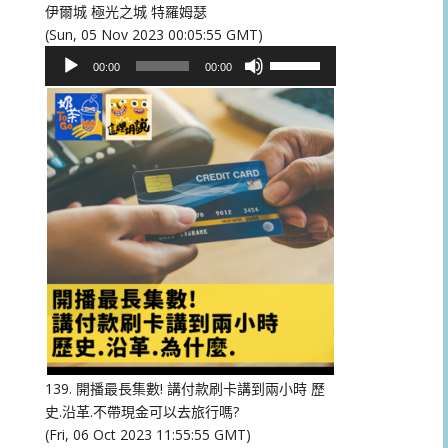
伊爾城 極光之城 特羅姆瑟
(Sun, 05 Nov 2023 00:05:55 GMT)
音
使
00:00
00:00
訊
用
播
向
放
上/
器
向
下
鍵
以
提
高
或
降
低
音
量。
139. 開播最長集數! 講付款刷卡講到兩小時 歷
史.沿革.不帶現金可以去旅行嗎?
(Fri, 06 Oct 2023 11:55:55 GMT)