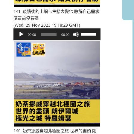
音
量。
141. 疫情後的上網卡生態大變化 瞭解自己需求
購買前停看聽
(Wed, 29 Nov 2023 19:18:29 GMT)
音
使
00:00
00:00
訊
用
播
向
放
上/
器
向
下
鍵
以
提
高
或
降
低
音
量。
140. 奶茶挪威穿越北極圈之旅 世界的盡頭 朗