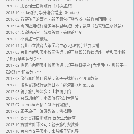
2015.06 北歐瑞士自駕旅行（飛達旅遊）
2015.10 kkday旅行學分聯合講座（Kodak）
2016.03 看見孩子的華麗，親子背包行動教養（新竹東門國小）
2016.04 背包歐洲旅行漫步萬種風華旅行分享講座（台電輸工處邀請）
2016.04 欣旅遊講堂，韓國首爾，亮眼的星星
2016.05 小資旅行這樣玩
2016.11 台北市立教育大學師培中心-地理寰宇世界演講
2017.03 台北市新和國小校園演講：親子旅遊與教養講座｜新和國小親
子旅行樂趣多分享～
2017.03 桃園市內壢國中校園演講：親子旅遊講座|內壢國中・與孩子一
起旅行～花絮分享～
2017.03 旅行思維節目邀請：親子長途旅行的浪漫教養
2017.05 聰明省錢旅行歐洲日本：經濟部水利署北區
2017.05 親子旅行樂趣多：士林親子館
2017.07 台電訓練所：小資旅行歐洲大冒險
2017.07 tutorabc直播：歐洲省錢旅行
2017.08 親子旅行，浪漫教養：螢橋國小
2017.09 歐洲省錢自助旅行:台茂生活講座
2017.10 資誠會計師公司：親子旅行與教養
2017.10 台南市安平國小：來當親子背包客