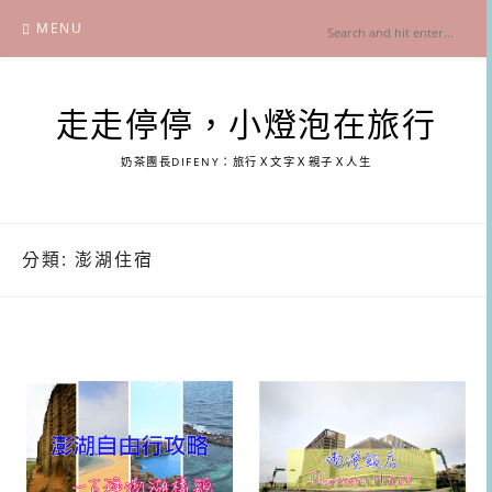
Skip
MENU
to
content
走走停停，小燈泡在旅行
奶茶團長DIFENY：旅行Ｘ文字Ｘ親子Ｘ人生
分類:
澎湖住宿