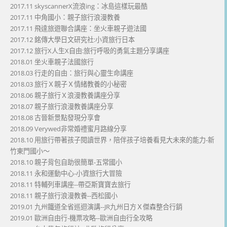
2017.11 skyscannerX流浪ing：冰島這樣玩最酷
2017.11 中角國小：親子旅行浪漫教養
2017.11 飛達旅遊聯合講座：坐火車親子遊法國
2017.12 銘傳大學日文研究社:小資旅行日本
2017.12 旅行X人生X自由:旅行呼吸的勇氣主題分享講座
2018.01 坐火車親子法國旅行
2018.03 行走的自由：旅行與心靈生命講座
2018.03 旅行Ｘ親子Ｘ情緒教養的小秘密
2018.06 親子旅行Ｘ浪漫教養講座分享
2018.07 親子旅行浪漫教養講座分享
2018.08 古晉新景點發現分享會
2018.09 Verywed非常婚禮蜜月路線分享
2018.10 用旅行帶著孩子閱讀世界，陪伴孩子培養看見大未來的能力-新
竹東門國小～
2018.10 親子背包自助很簡單-五常國小
2018.11 永和運動中心-小資旅行大冒險
2018.11 特輔列車講座--帶亞斯寶寶去旅行
2018.11 親子旅行浪漫教養--西松國小
2019.01 九州鐵道全省巡迴演講--JR九州日方Ｘ傑森整合行銷
2019.01 歐洲自由行-機票攻略--歐洲自由行全攻略