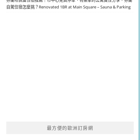
芬蘭坦佩雷住宿推薦｜市中心免費停車、有桑拿的公寓實住分享，芬蘭
自駕住宿怎麼挑？Renovated 1BR at Main Square – Sauna & Parking
最方便的歐洲訂房網