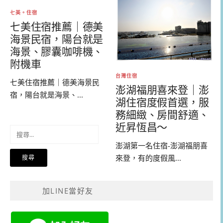
七美。住宿
七美住宿推薦｜德美
海景民宿，陽台就是
海景、膠囊咖啡機、
附機車
台灣住宿
七美住宿推薦｜德美海景民
澎湖福朋喜來登｜澎
宿，陽台就是海景、...
湖住宿度假首選，服
務細緻、房間舒適、
近昇恆昌～
搜
尋
澎湖第一名住宿-澎湖福朋喜
關
來登，有的度假風...
鍵
字:
加LINE當好友