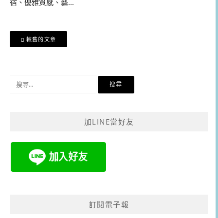
宿、優雅質感、藝...
文
較舊的文章
章
導
覽
搜
尋
關
鍵
加LINE當好友
字:
訂閱電子報