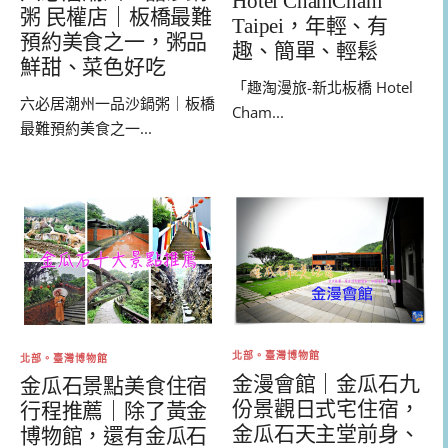
Hotel ChamCham
粥 民權店｜板橋最難
Taipei，年輕、有
預約美食之一，粥品
趣、簡單、輕鬆
鮮甜、菜色好吃
「趣淘漫旅-新北板橋 Hotel
六必居潮州一品沙鍋粥｜板橋
Cham...
最難預約美食之一...
北部。臺灣博物館
北部。臺灣博物館
金漫會館｜金瓜石九
金瓜石景點美食住宿
份景觀日式宅住宿，
行程推薦｜除了黃金
金瓜石天主堂前身、
博物館，還有金瓜石