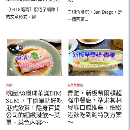
～
［0318隨寫］厭倦了網路上
三貂角燈塔，San Diago，是
的文章形式，即...
一個西班...
五星級飯店
北部
青雅，新板希爾頓超
桃園A8環球華漾DIM
強中餐廳，準米其林
SUM ，平價單點好吃
餐廳口感推薦，細緻
港式飲茶！隱身百貨
港飲吃到飽特別方案
公司的細緻港飲～菜
～
單、菜色內容～