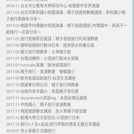
2016.11 台北市立教育大學師培中心-地理寰宇世界演講
2017.03 台北市新和國小校園演講：親子旅遊與教養講座｜新和國小親
子旅行樂趣多分享～
2017.03 桃園市內壢國中校園演講：親子旅遊講座|內壢國中・與孩子一
起旅行～花絮分享～
2017.03 旅行思維節目邀請：親子長途旅行的浪漫教養
2017.05 聰明省錢旅行歐洲日本：經濟部水利署北區
2017.05 親子旅行樂趣多：士林親子館
2017.07 台電訓練所：小資旅行歐洲大冒險
2017.07 tutorabc直播：歐洲省錢旅行
2017.08 親子旅行，浪漫教養：螢橋國小
2017.09 歐洲省錢自助旅行:台茂生活講座
2017.10 資誠會計師公司：親子旅行與教養
2017.10 台南市安平國小：來當親子背包客
2017.11 skyscannerX流浪ing：冰島這樣玩最酷
2017.11 中角國小：親子旅行浪漫教養
2017.11 飛達旅遊聯合講座：坐火車親子遊法國
2017.12 銘傳大學日文研究社:小資旅行日本
2017.12 旅行X人生X自由:旅行呼吸的勇氣主題分享講座
2018.01 坐火車親子法國旅行