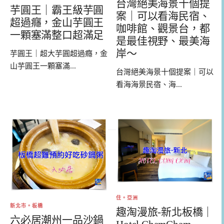
台灣絕美海景十個提
芋圓王｜霸王級芋圓
案｜可以看海民宿、
超過癮，金山芋圓王
咖啡館、觀景台，都
一顆塞滿整口超滿足
是最佳視野、最美海
岸～
芋圓王｜超大芋圓超過癮，金
山芋圓王一顆塞滿...
台灣絕美海景十個提案｜可以
看海海景民宿、海...
住。亞洲
新北市。板橋
趣淘漫旅-新北板橋｜
六必居潮州一品沙鍋