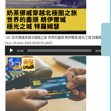
140. 奶茶挪威穿越北極圈之旅 世界的盡頭 朗伊爾城 極光之城 特羅姆瑟
(Sun, 05 Nov 2023 00:05:55 GMT)
音
00:00
00:00
訊
播
放
器