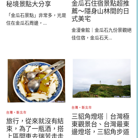
金瓜石住宿景點超推
秘境景點大分享
薦～隱身山林間的日
「金瓜石景點」非常多，光是
式美宅
住在金瓜石周邊，...
金漫會館｜金瓜石九份景觀絕
佳住宿，金瓜石天...
台灣。新北市
台灣。新北市
三貂角燈塔｜台灣極
旅行，從來就沒有結
東觀景台、台灣最東
束，為了一瓶酒，搭
邊燈塔，三貂角步道
上區間車去瑞芳走走