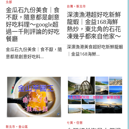
北部
台灣。新北市
金瓜石九份美食｜食
深澳漁港超好吃新鮮
不厭，隨意都是創意
龍蝦｜金益168海鮮
好吃料理～google超
熱炒，東北角的石花
過一千則評論的好吃
凍幾乎都來自他家～
餐廳
深澳漁港美食超好吃新鮮龍蝦
金瓜石九份美食｜食不厭，隨
｜金益168海鮮...
意都是創意好吃料...
七美。住宿
新北市。金山區