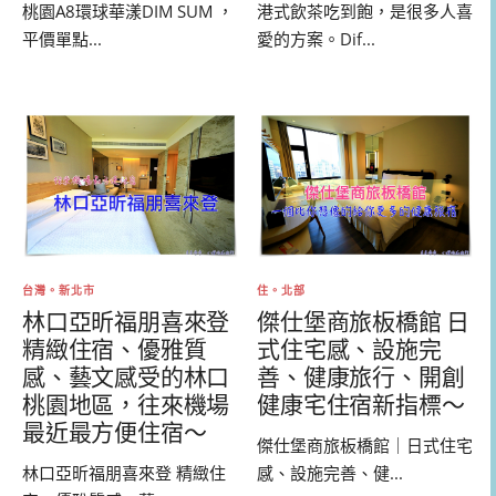
港式飲茶吃到飽，是很多人喜
桃園A8環球華漾DIM SUM ，
愛的方案。Dif...
平價單點...
台灣。新北市
住。北部
林口亞昕福朋喜來登
傑仕堡商旅板橋館 日
精緻住宿、優雅質
式住宅感、設施完
感、藝文感受的林口
善、健康旅行、開創
桃園地區，往來機場
健康宅住宿新指標～
最近最方便住宿～
傑仕堡商旅板橋館｜日式住宅
林口亞昕福朋喜來登 精緻住
感、設施完善、健...