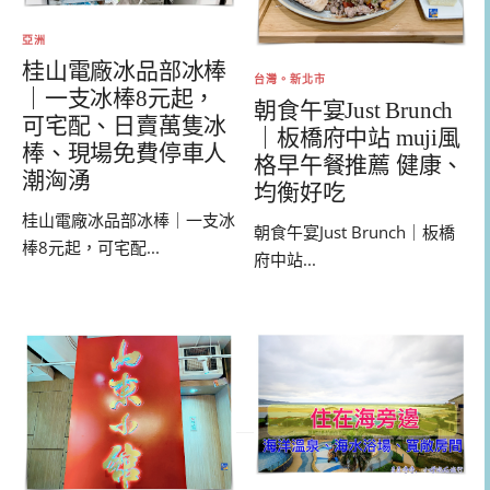
亞洲
桂山電廠冰品部冰棒
台灣。新北市
｜一支冰棒8元起，
朝食午宴Just Brunch
可宅配、日賣萬隻冰
｜板橋府中站 muji風
棒、現場免費停車人
格早午餐推薦 健康、
潮洶湧
均衡好吃
桂山電廠冰品部冰棒｜一支冰
朝食午宴Just Brunch｜板橋
棒8元起，可宅配...
府中站...