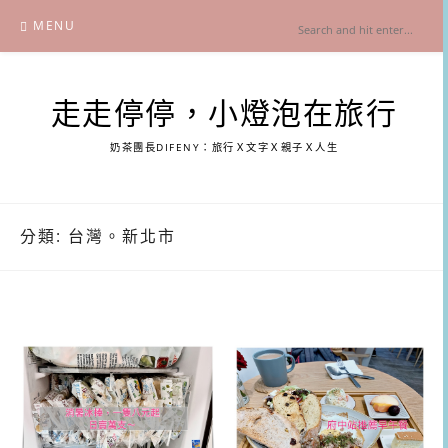
Skip
MENU
to
content
走走停停，小燈泡在旅行
奶茶團長DIFENY：旅行Ｘ文字Ｘ親子Ｘ人生
分類:
台灣。新北市