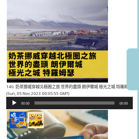
140. 奶茶挪威穿越北極圈之旅 世界的盡頭 朗伊爾城 極光之城 特羅姆瑟
(Sun, 05 Nov 2023 00:05:55 GMT)
音
00:00
00:00
訊
播
放
器