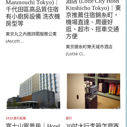
酒店 (Lotte City Hotel
Marunouchi Tokyo)｜
Kinshicho Tokyo)｜東
千代田區高品質住宿
京推薦住宿錦糸町，
有小廚房設備 洗衣機
機場直達、周邊好
房型等
逛、超市、搭車交通
東京丸之內雅詩閣服務公寓
方便
(Ascott ...
東京錦糸町樂天城市酒店
(Lotte Ci...
2023旅行紀錄
旅行
富士山窗景房｜Hotel
30吋大行李箱怎麼寄