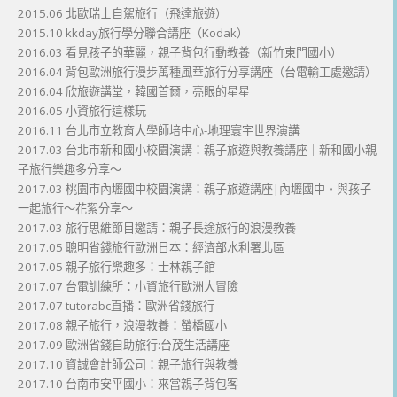
2015.06 北歐瑞士自駕旅行（飛達旅遊）
2015.10 kkday旅行學分聯合講座（Kodak）
2016.03 看見孩子的華麗，親子背包行動教養（新竹東門國小）
2016.04 背包歐洲旅行漫步萬種風華旅行分享講座（台電輸工處邀請）
2016.04 欣旅遊講堂，韓國首爾，亮眼的星星
2016.05 小資旅行這樣玩
2016.11 台北市立教育大學師培中心-地理寰宇世界演講
2017.03 台北市新和國小校園演講：親子旅遊與教養講座｜新和國小親
子旅行樂趣多分享～
2017.03 桃園市內壢國中校園演講：親子旅遊講座|內壢國中・與孩子
一起旅行～花絮分享～
2017.03 旅行思維節目邀請：親子長途旅行的浪漫教養
2017.05 聰明省錢旅行歐洲日本：經濟部水利署北區
2017.05 親子旅行樂趣多：士林親子館
2017.07 台電訓練所：小資旅行歐洲大冒險
2017.07 tutorabc直播：歐洲省錢旅行
2017.08 親子旅行，浪漫教養：螢橋國小
2017.09 歐洲省錢自助旅行:台茂生活講座
2017.10 資誠會計師公司：親子旅行與教養
2017.10 台南市安平國小：來當親子背包客