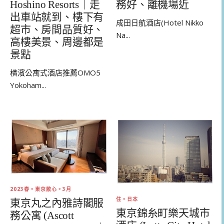
Hoshino Resorts｜走
務好、離機場近
出車站就到、樓下有
成田日航酒店(Hotel Nikko
超市、房間品質好、
Na...
高樓美景、周邊都是
景點
橫濱公寓式酒店推薦OMO5
Yokoham...
2023春。東京散心。3月
住。日本
東京丸之內雅詩閣服
東京錦糸町樂天城市
務公寓 (Ascott