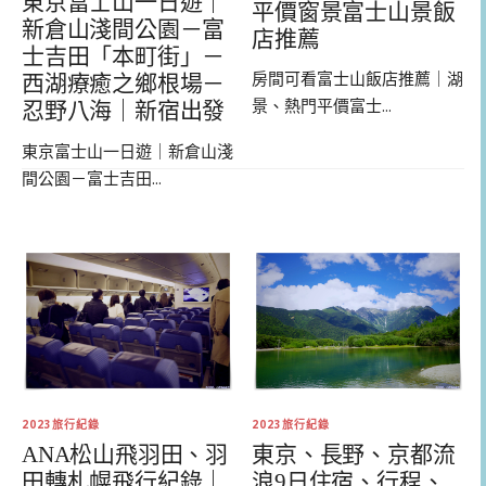
東京富士山一日遊｜
平價窗景富士山景飯
新倉山淺間公園－富
店推薦
士吉田「本町街」－
房間可看富士山飯店推薦｜湖
西湖療癒之鄉根場－
景、熱門平價富士...
忍野八海｜新宿出發
東京富士山一日遊｜新倉山淺
間公園－富士吉田...
2023旅行紀錄
2023旅行紀錄
ANA松山飛羽田、羽
東京、長野、京都流
田轉札幌飛行紀錄｜
浪9日住宿、行程、