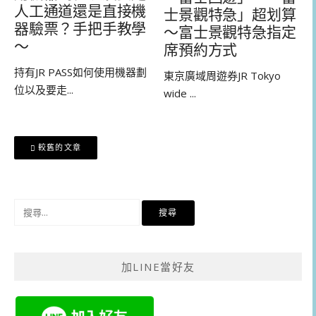
人工通道還是直接機
士景觀特急」超划算
器驗票？手把手教學
～富士景觀特急指定
～
席預約方式
持有JR PASS如何使用機器劃
東京廣域周遊券JR Tokyo
位以及要走...
wide ...
文
較舊的文章
章
導
覽
搜
尋
關
鍵
加LINE當好友
字: