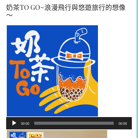
奶茶TO GO~浪漫飛行與悠遊旅行的想像
～
音
00:00
00:00
訊
播