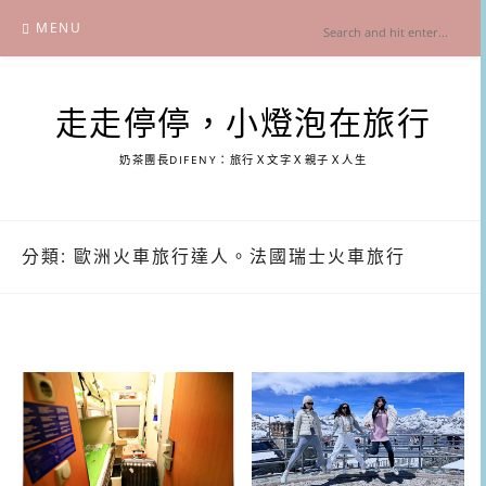
Skip
MENU
to
content
走走停停，小燈泡在旅行
奶茶團長DIFENY：旅行Ｘ文字Ｘ親子Ｘ人生
分類:
歐洲火車旅行達人。法國瑞士火車旅行