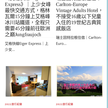
Express》｜上少女峰
Carlton-Europe
最快交通方式，格林
Vintage Adults Hotel，
瓦爾15分鐘上艾格峰
不接受16歲以下兒童
冰川站鐵道，全程只
入住的19世紀古典質
需要45分鐘前往歐洲
感飯店
之巔Jungfraujoch
瑞士因特拉根住宿｜Carlton-
艾格快線Eiger Express｜上
Euro...
少女...
2022旅行紀錄
2022旅行紀錄