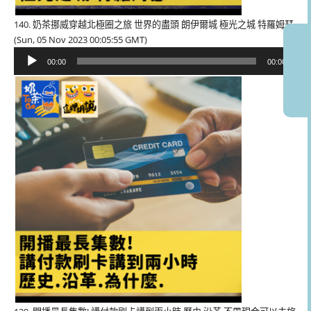
140. 奶茶挪威穿越北極圈之旅 世界的盡頭 朗伊爾城 極光之城 特羅姆瑟
(Sun, 05 Nov 2023 00:05:55 GMT)
音
00:00
00:00
訊
播
放
器