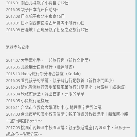
2016.01 關西北陸親子小資自助12日
2016.08 親子日本九州自助8日
2017.08 日本親子東北＋東京16日
2018.01 日本關西奈良名古屋賞雪小旅行10日
2018.08 吉隆坡＋西班牙親子朝聖之路旅行17日
演講專訪記錄
2014.07 大手牽小手，一起旅行趣（新竹文化局）
2015.06 北歐瑞士自駕旅行（飛達旅遊）
2015.10 kkday旅行學分聯合講座（Kodak）
2016.03 看見孩子的華麗，親子背包行動教養（新竹東門國小）
2016.04 背包歐洲旅行漫步萬種風華旅行分享講座（台電輸工處邀請）
2016.04 欣旅遊講堂，韓國首爾，亮眼的星星
2016.05 小資旅行這樣玩
2016.11 台北市立教育大學師培中心-地理寰宇世界演講
2017.03 台北市新和國小校園演講：親子旅遊與教養講座｜新和國小親
子旅行樂趣多分享～
2017.03 桃園市內壢國中校園演講：親子旅遊講座|內壢國中・與孩子一
起旅行～花絮分享～