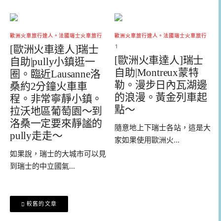
歐洲火車旅行達人。法國瑞士火車旅行
歐洲火車旅行達人。法國瑞士火車旅行
1
[歐洲火車達人]瑞士
[歐洲火車達人]瑞士
自助|pully小鎮逛一
自助|Montreux蒙特
圈。臨近Lausanne洛
勒。漫步日內瓦湖邊
桑約2分鐘火車車
的浪漫。黃金列車起
程。非常寧靜小鎮。
點～
拉沃地區葡萄園～到
洛桑一定要來靜謐的
隨意地上下瑞士各站，這是大
pully走走～
家如果使用歐洲火...
如果說，瑞士的大城市可以見
到瑞士的中立國氣...
文
較舊的文章
章