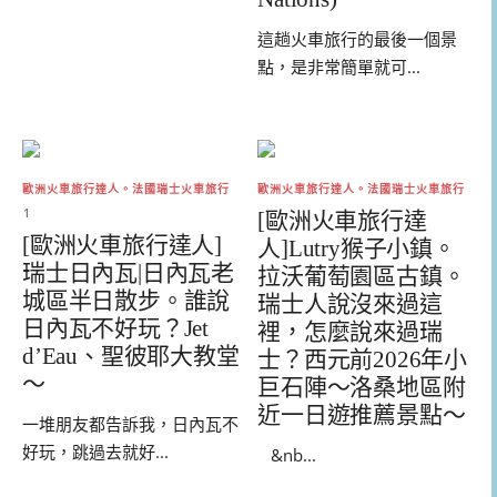
這趟火車旅行的最後一個景
點，是非常簡單就可...
歐洲火車旅行達人。法國瑞士火車旅行
歐洲火車旅行達人。法國瑞士火車旅行
1
[歐洲火車旅行達
[歐洲火車旅行達人]
人]Lutry猴子小鎮。
瑞士日內瓦|日內瓦老
拉沃葡萄園區古鎮。
城區半日散步。誰說
瑞士人說沒來過這
日內瓦不好玩？Jet
裡，怎麼說來過瑞
d’Eau、聖彼耶大教堂
士？西元前2026年小
～
巨石陣～洛桑地區附
近一日遊推薦景點～
一堆朋友都告訴我，日內瓦不
好玩，跳過去就好...
&nb...