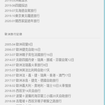
2019.03沖繩潛水
2019.06四國採訪
2019.07北海道自駕旅行
2019.10東京東北鐵道旅行
2020.01關西家庭過年旅行
歐洲旅行記錄
2005.04 歐洲荷蘭9日
2006.07 歐洲捷克自助16日
2013.07 歐洲親子背包法國旅行16日
2014.07 北歐四國丹麥、瑞典、挪威、芬蘭自駕12日
2014.07 歐洲法瑞義火車旅行8日
2015.07 歐洲英法比利時自助17天
2016.07 歐洲法、義、捷、瑞典、香港、澳門17日
2017.07 歐洲冰島、捷克、德國自助旅行
2018.02 歐洲義大利、奧地利、瑞士10日火車慢旅
2018.05 西班牙14天自由行
2018.07 波蘭＋波羅的海芬蘭三小國20天自助旅行
2018.08 吉隆坡＋西班牙親子朝聖之路旅行