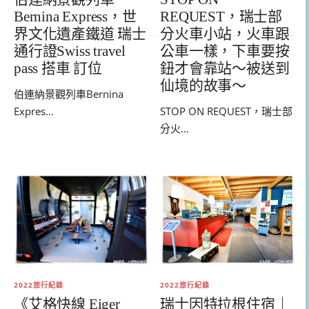
REQUEST，瑞士部
Bernina Express，世
分火車小站，火車跟
界文化遺產鐵道 瑞士
公車一樣，下車要按
通行證Swiss travel
鈕才會靠站～被送到
pass 搭車 訂位
仙境的故事～
伯連納景觀列車Bernina
STOP ON REQUEST，瑞士部
Expres...
分火...
2022旅行紀錄
2022旅行紀錄
《艾格快線 Eiger
瑞士因特拉根住宿｜