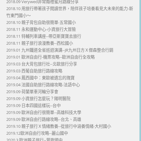
2018.09 Verywed非常婚禮蜜月路線分享
2018.10 用旅行帶著孩子閱讀世界，陪伴孩子培養看見大未來的能力-新
竹東門國小～
2018.10 親子背包自助很簡單-五常國小
2018.11 永和運動中心-小資旅行大冒險
2018.11 特輔列車講座--帶亞斯寶寶去旅行
2018.11 親子旅行浪漫教養--西松國小
2019.01 九州鐵道全省巡迴演講--JR九州日方Ｘ傑森整合行銷
2019.01 歐洲自由行-機票攻略--歐洲自由行全攻略
2019.03 台大背包旅行社--北歐旅行分享
2019.03 西葡自助旅行路線攻略
2019.04 鳳西國中：東歐被遺忘的瑰寶
2019.04 法國自助旅行路線攻略-法語中心
2019.09 荷蘭單車河輪分享會
2019.09 小資旅行怎麼玩？陽明醫院
2019.09 日本四國這樣玩--台中
2019.09 歐洲自由行很簡單--高雄科技大學
2019.09 歐洲自由行路線攻略--台北、高雄
2019.10 親子旅行Ｘ情緒教養--從旅行中涵養情緒-大村國小
2019.12歐洲自由行攻略--麗山國中
2020.3 歐洲親子旅行--鶯歌國中