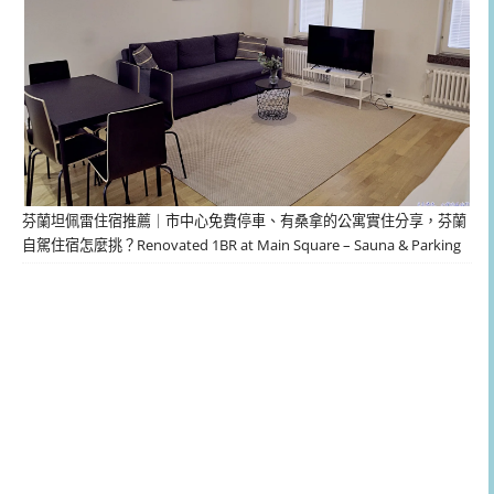
芬蘭坦佩雷住宿推薦｜市中心免費停車、有桑拿的公寓實住分享，芬蘭
自駕住宿怎麼挑？Renovated 1BR at Main Square – Sauna & Parking