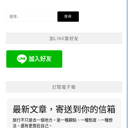
導
覽
搜
尋
關
鍵
加LINE當好友
字:
訂閱電子報
最新文章，寄送到你的信箱
旅行不只是去一個地方。是一種觀點、一種態度、一種想
法，還有更靠近自己。