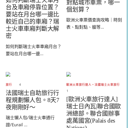
如何判斷瑞士火車月
對點城市車票，哪一
台及車廂停靠位置？
個划算？
要站在月台哪一邊比
歐洲火車票價查詢攻略｜時刻
較近自己的車廂？瑞
表、點對點、艙等...
士火車車廂判斷大解
密
如何判斷瑞士火車車廂月台？
要站在月台哪一邊...
旅行
4
歐洲火車旅行達人。法國瑞士火車旅行
1
法國瑞士自助旅行行
[歐洲火車旅行達人]
程規劃懶人包。8天7
瑞士日內瓦|聯合國歐
夜剛剛好～
洲總部。聯合國辦事
瑞士懶人包/瑞士火車通行
處萬國宮(Palais des
證/Eurail ...
Nations)