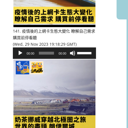
或
降
低
音
量。
141. 疫情後的上網卡生態大變化 瞭解自己需求
購買前停看聽
(Wed, 29 Nov 2023 19:18:29 GMT)
音
使
00:00
00:00
訊
用
播
向
放
上/
器
向
下
鍵
以
提
高
或
降