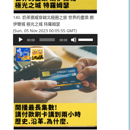
低
音
量。
140. 奶茶挪威穿越北極圈之旅 世界的盡頭 朗
伊爾城 極光之城 特羅姆瑟
(Sun, 05 Nov 2023 00:05:55 GMT)
音
使
00:00
00:00
訊
用
播
向
放
上/
器
向
下
鍵
以
提
高
或
降
低
音