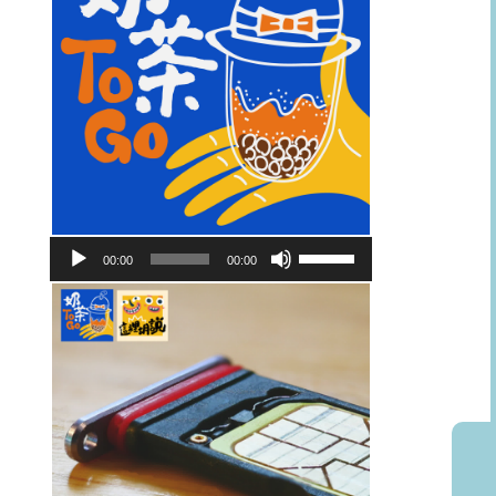
音
使
00:00
00:00
訊
用
播
向
放
上/
器
向
下
鍵
以
提
高