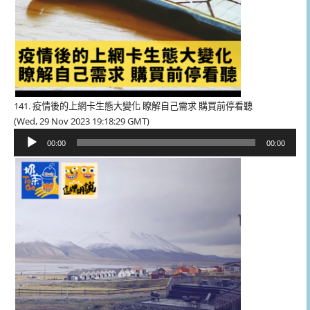
141. 疫情後的上網卡生態大變化 瞭解自己需求 購買前停看聽
(Wed, 29 Nov 2023 19:18:29 GMT)
音
00:00
00:00
訊
播
放
器