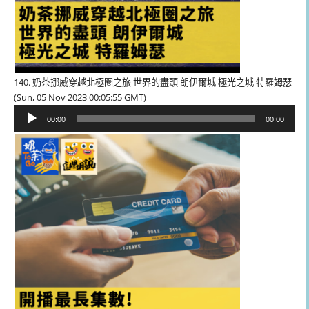
140. 奶茶挪威穿越北極圈之旅 世界的盡頭 朗伊爾城 極光之城 特羅姆瑟
(Sun, 05 Nov 2023 00:05:55 GMT)
音
00:00
00:00
訊
播
放
器