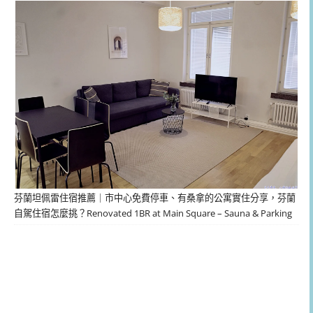
芬蘭坦佩雷住宿推薦｜市中心免費停車、有桑拿的公寓實住分享，芬蘭
自駕住宿怎麼挑？Renovated 1BR at Main Square – Sauna & Parking