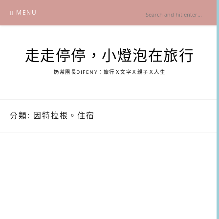
Skip
MENU
to
content
走走停停，小燈泡在旅行
奶茶團長DIFENY：旅行Ｘ文字Ｘ親子Ｘ人生
分類:
因特拉根。住宿