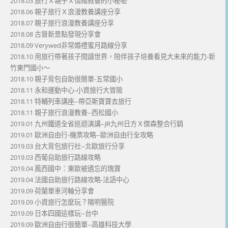
2018.03 旅行Ｘ親子Ｘ情緒教養的小秘密
2018.06 親子旅行Ｘ浪漫教養講座分享
2018.07 親子旅行浪漫教養講座分享
2018.08 古晉新景點發現分享會
2018.09 Verywed非常婚禮蜜月路線分享
2018.10 用旅行帶著孩子閱讀世界，陪伴孩子培養看見大未來的能力-新
竹東門國小～
2018.10 親子背包自助很簡單-五常國小
2018.11 永和運動中心-小資旅行大冒險
2018.11 特輔列車講座--帶亞斯寶寶去旅行
2018.11 親子旅行浪漫教養--西松國小
2019.01 九州鐵道全省巡迴演講--JR九州日方Ｘ傑森整合行銷
2019.01 歐洲自由行-機票攻略--歐洲自由行全攻略
2019.03 台大背包旅行社--北歐旅行分享
2019.03 西葡自助旅行路線攻略
2019.04 鳳西國中：東歐被遺忘的瑰寶
2019.04 法國自助旅行路線攻略-法語中心
2019.09 荷蘭單車河輪分享會
2019.09 小資旅行怎麼玩？陽明醫院
2019.09 日本四國這樣玩--台中
2019.09 歐洲自由行很簡單--高雄科技大學