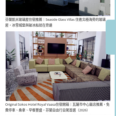
芬蘭凱米玻璃屋住宿推薦｜Seaside Glass Villas 住進北極海旁的玻璃
屋，冰雪城堡與破冰船就在旁邊
Original Sokos Hotel Royal Vaasa住宿開箱｜瓦薩市中心飯店推薦，免
費停車、桑拿、早餐豐盛，芬蘭自由行自駕首選（2026）