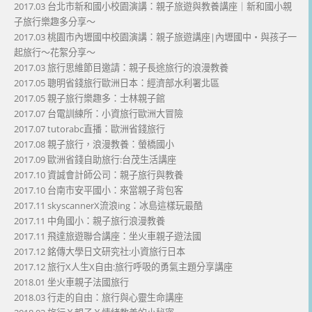
2017.03 台北市新和國小校園演講：親子旅遊與教養講座｜新和國小親
子旅行樂趣多分享～
2017.03 桃園市內壢國中校園演講：親子旅遊講座|內壢國中・與孩子一
起旅行～花絮分享～
2017.03 旅行思維節目邀請：親子長途旅行的浪漫教養
2017.05 聰明省錢旅行歐洲日本：經濟部水利署北區
2017.05 親子旅行樂趣多：士林親子館
2017.07 台電訓練所：小資旅行歐洲大冒險
2017.07 tutorabc直播：歐洲省錢旅行
2017.08 親子旅行，浪漫教養：螢橋國小
2017.09 歐洲省錢自助旅行:台茂生活講座
2017.10 資誠會計師公司：親子旅行與教養
2017.10 台南市安平國小：來當親子背包客
2017.11 skyscannerX流浪ing：冰島這樣玩最酷
2017.11 中角國小：親子旅行浪漫教養
2017.11 飛達旅遊聯合講座：坐火車親子遊法國
2017.12 銘傳大學日文研究社:小資旅行日本
2017.12 旅行X人生X自由:旅行呼吸的勇氣主題分享講座
2018.01 坐火車親子法國旅行
2018.03 行走的自由：旅行與心靈生命講座