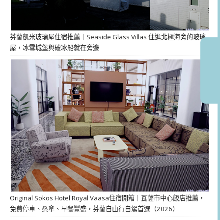
芬蘭凱米玻璃屋住宿推薦｜Seaside Glass Villas 住進北極海旁的玻璃
屋，冰雪城堡與破冰船就在旁邊
Original Sokos Hotel Royal Vaasa住宿開箱｜瓦薩市中心飯店推薦，
免費停車、桑拿、早餐豐盛，芬蘭自由行自駕首選（2026）