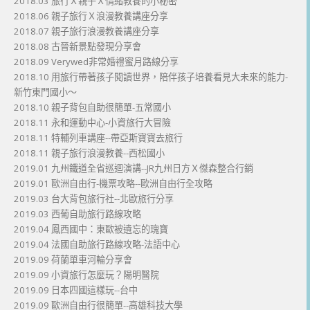
2018.03 旅行Ｘ親子Ｘ情緒教養的小秘密
2018.06 親子旅行Ｘ浪漫教養講座分享
2018.07 親子旅行浪漫教養講座分享
2018.08 古晉新景點發現分享會
2018.09 Verywed非常婚禮蜜月路線分享
2018.10 用旅行帶著孩子閱讀世界，陪伴孩子培養看見大未來的能力-
新竹東門國小～
2018.10 親子背包自助很簡單-五常國小
2018.11 永和運動中心-小資旅行大冒險
2018.11 特輔列車講座--帶亞斯寶寶去旅行
2018.11 親子旅行浪漫教養--西松國小
2019.01 九州鐵道全省巡迴演講--JR九州日方Ｘ傑森整合行銷
2019.01 歐洲自由行-機票攻略--歐洲自由行全攻略
2019.03 台大背包旅行社--北歐旅行分享
2019.03 西葡自助旅行路線攻略
2019.04 鳳西國中：東歐被遺忘的瑰寶
2019.04 法國自助旅行路線攻略-法語中心
2019.09 荷蘭單車河輪分享會
2019.09 小資旅行怎麼玩？陽明醫院
2019.09 日本四國這樣玩--台中
2019.09 歐洲自由行很簡單--高雄科技大學