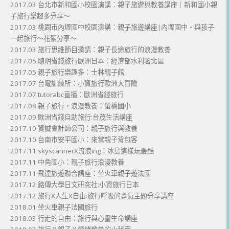
2017.03 台北市新和國小校園演講：親子旅遊與教養講座｜新和國小親
子旅行樂趣多分享～
2017.03 桃園市內壢國中校園演講：親子旅遊講座|內壢國中・與孩子
一起旅行～花絮分享～
2017.03 旅行思維節目邀請：親子長途旅行的浪漫教養
2017.05 聰明省錢旅行歐洲日本：經濟部水利署北區
2017.05 親子旅行樂趣多：士林親子館
2017.07 台電訓練所：小資旅行歐洲大冒險
2017.07 tutorabc直播：歐洲省錢旅行
2017.08 親子旅行，浪漫教養：螢橋國小
2017.09 歐洲省錢自助旅行:台茂生活講座
2017.10 資誠會計師公司：親子旅行與教養
2017.10 台南市安平國小：來當親子背包客
2017.11 skyscannerX流浪ing：冰島這樣玩最酷
2017.11 中角國小：親子旅行浪漫教養
2017.11 飛達旅遊聯合講座：坐火車親子遊法國
2017.12 銘傳大學日文研究社:小資旅行日本
2017.12 旅行X人生X自由:旅行呼吸的勇氣主題分享講座
2018.01 坐火車親子法國旅行
2018.03 行走的自由：旅行與心靈生命講座