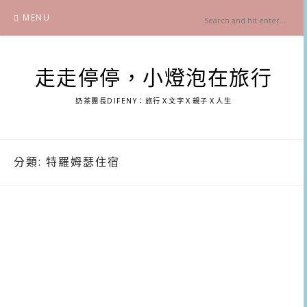
Skip
MENU
to
content
走走停停，小燈泡在旅行
奶茶團長DIFENY：旅行Ｘ文字Ｘ親子Ｘ人生
分類:
特羅姆瑟住宿