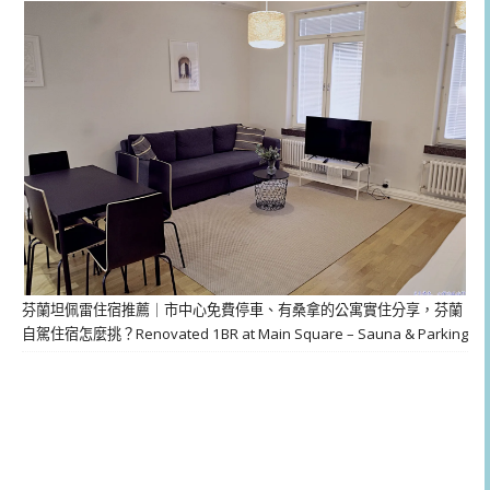
芬蘭坦佩雷住宿推薦｜市中心免費停車、有桑拿的公寓實住分享，芬蘭
自駕住宿怎麼挑？Renovated 1BR at Main Square – Sauna & Parking