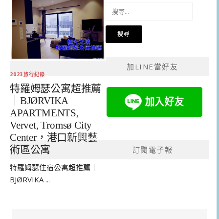
搜
尋
關
鍵
字:
加LINE當好友
2023旅行紀錄
特羅姆瑟公寓超推薦
｜BJØRVIKA
APARTMENTS,
Vervet, Tromsø City
Center，港口新興藝
術區公寓
訂閱電子報
特羅姆瑟住宿公寓超推薦｜
BJØRVIKA ...