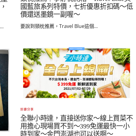
國藍旅系列特價，七折優惠折扣碼～低
力，
價還送墨鏡一副喔～
要說到頸枕推薦，Travel Blue這個...
.
好康分享
全聯小時達，直接送你家～線上買菜不
用擔心現場買不到～399免運最快一小
時到家～金門澎湖也可以送啊～