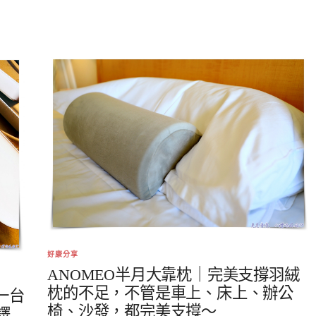
好康分享
ANOMEO半月大靠枕｜完美支撐羽絨
枕的不足，不管是車上、床上、辦公
一台
椅、沙發，都完美支撐～
譯