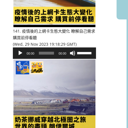
或
降
低
音
量。
141. 疫情後的上網卡生態大變化 瞭解自己需求
購買前停看聽
(Wed, 29 Nov 2023 19:18:29 GMT)
音
使
00:00
00:00
訊
用
播
向
放
上/
器
向
下
鍵
以
提
高
或
降