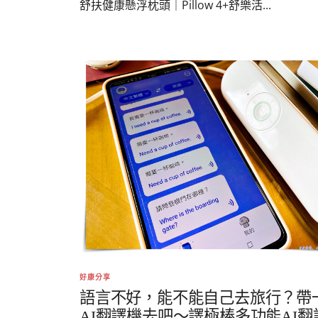
舒扶健康懸浮枕頭｜Pillow 4+舒樂活...
好康分享
語言不好，能不能自己去旅行？帶
AI翻譯機去吧～譯極棒多功能AI翻