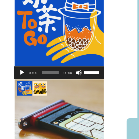
音
使
00:00
00:00
訊
用
播
向
放
上/
器
向
下
鍵
以
提
高