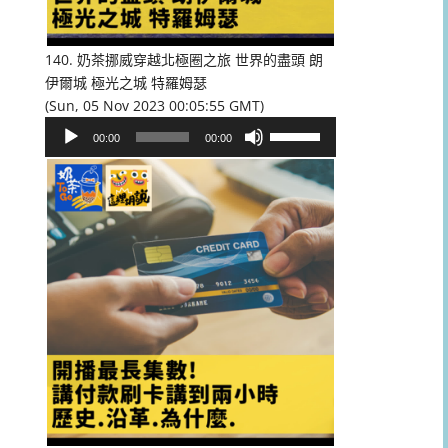
低
音
量。
140. 奶茶挪威穿越北極圈之旅 世界的盡頭 朗
伊爾城 極光之城 特羅姆瑟
(Sun, 05 Nov 2023 00:05:55 GMT)
音
使
00:00
00:00
訊
用
播
向
放
上/
器
向
下
鍵
以
提
高
或
降
低
音