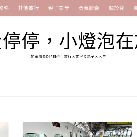
攻略
其他旅行
親子美學
勇氣膠囊
關於我
走停停，小燈泡在
奶茶團長DIFENY：旅行Ｘ文字Ｘ親子Ｘ人生