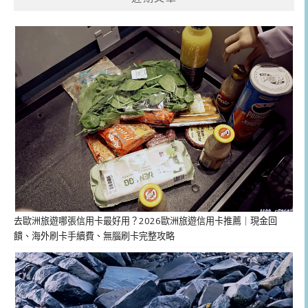
去歐洲旅遊哪張信用卡最好用？2026歐洲旅遊信用卡推薦｜現金回
饋、海外刷卡手續費、無腦刷卡完整攻略