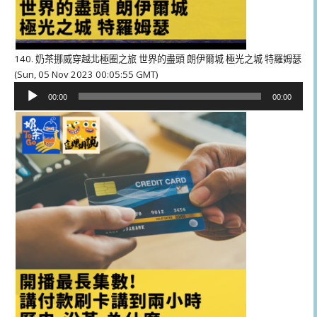
140. 奶茶挪威穿越北極圈之旅 世界的盡頭 朗伊爾城 極光之城 特羅姆瑟
(Sun, 05 Nov 2023 00:05:55 GMT)
音
00:00
00:00
訊
播
放
器