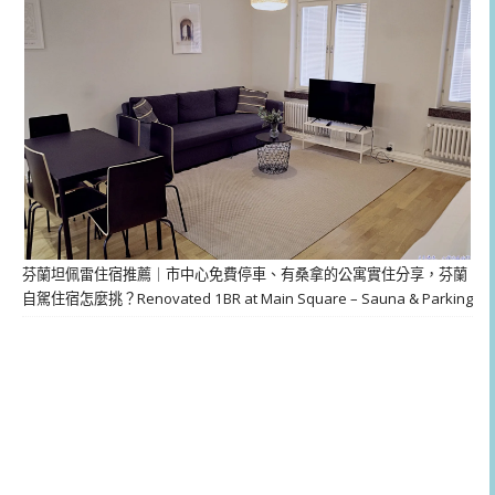
芬蘭坦佩雷住宿推薦｜市中心免費停車、有桑拿的公寓實住分享，芬蘭
自駕住宿怎麼挑？Renovated 1BR at Main Square – Sauna & Parking