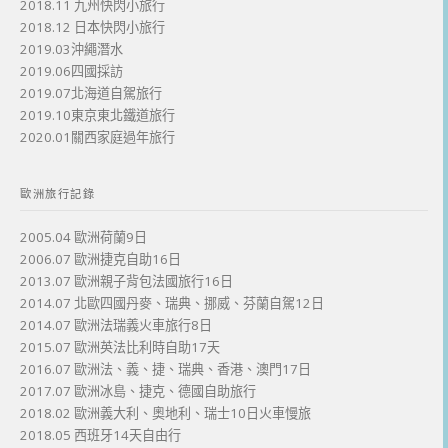
2018.11 九州快閃小旅行
2018.12 日本快閃小旅行
2019.03沖繩潛水
2019.06四國採訪
2019.07北海道自駕旅行
2019.10東京東北鐵道旅行
2020.01關西家庭過年旅行
歐洲旅行記錄
2005.04 歐洲荷蘭9日
2006.07 歐洲捷克自助16日
2013.07 歐洲親子背包法國旅行16日
2014.07 北歐四國丹麥、瑞典、挪威、芬蘭自駕12日
2014.07 歐洲法瑞義火車旅行8日
2015.07 歐洲英法比利時自助17天
2016.07 歐洲法、義、捷、瑞典、香港、澳門17日
2017.07 歐洲冰島、捷克、德國自助旅行
2018.02 歐洲義大利、奧地利、瑞士10日火車慢旅
2018.05 西班牙14天自由行