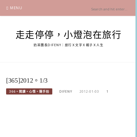
Skip
MENU
to
content
走走停停，小燈泡在旅行
奶茶團長DIFENY：旅行Ｘ文字Ｘ親子Ｘ人生
[365]2012。1/3
366。閱讀。心情。隨手拍
DIFENY
2012-01-03
1