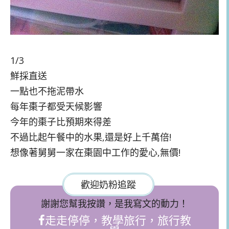
1/3
鮮採直送
一點也不拖泥帶水
每年棗子都受天候影響
今年的棗子比預期來得差
不過比起午餐中的水果,還是好上千萬倍!
想像著舅舅一家在棗園中工作的愛心,無價!
歡迎奶粉追蹤
謝謝您幫我按讚，是我寫文的動力！
走走停停，教學旅行，旅行教