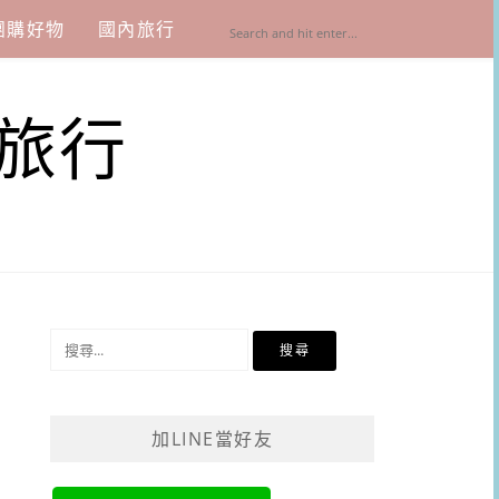
團購好物
國內旅行
旅行
搜
尋
關
鍵
加LINE當好友
字: