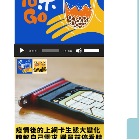
音
使
00:00
00:00
訊
用
播
向
放
上/
器
向
下
鍵
以
提
高
或
降
低