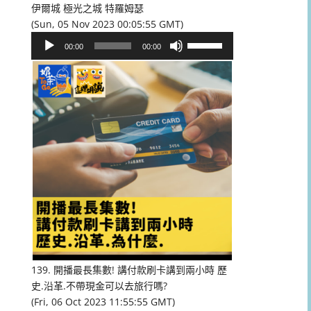
伊爾城 極光之城 特羅姆瑟
(Sun, 05 Nov 2023 00:05:55 GMT)
音
使
00:00
00:00
訊
用
播
向
放
上/
器
向
下
鍵
以
提
高
或
降
低
音
量。
139. 開播最長集數! 講付款刷卡講到兩小時 歷
史.沿革.不帶現金可以去旅行嗎?
(Fri, 06 Oct 2023 11:55:55 GMT)