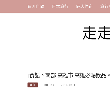
Skip
歐洲自助
日本旅行
飯店住宿
旅行
to
content
走
[食記。南部]高雄市|高雄必喝飲
DIFENY
2014-04-11
南部