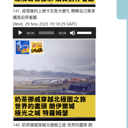
音
量。
141. 疫情後的上網卡生態大變化 瞭解自己需求
購買前停看聽
(Wed, 29 Nov 2023 19:18:29 GMT)
音
使
00:00
00:00
訊
用
播
向
放
上/
器
向
下
鍵
以
提
高
或
降
低
音
量。
140. 奶茶挪威穿越北極圈之旅 世界的盡頭 朗