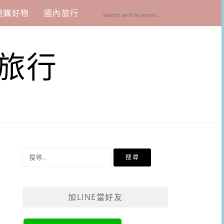
團購好物
國內旅行
旅行
搜
尋
關
鍵
加LINE當好友
字: