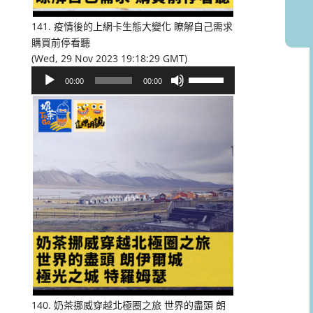
音
量。
141. 疫情後的上網卡生態大變化 瞭解自己需求
購買前停看聽
(Wed, 29 Nov 2023 19:18:29 GMT)
音
使
00:00
00:00
訊
用
播
向
放
上/
器
向
下
鍵
以
提
高
或
降
低
音
量。
140. 奶茶挪威穿越北極圈之旅 世界的盡頭 朗