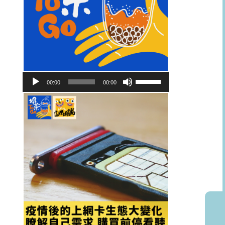
音
使
00:00
00:00
訊
用
播
向
放
上/
器
向
下
鍵
以
提
高
或
降
低