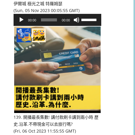
伊爾城 極光之城 特羅姆瑟
(Sun, 05 Nov 2023 00:05:55 GMT)
音
使
00:00
00:00
訊
用
播
向
放
上/
器
向
下
鍵
以
提
高
或
降
低
音
量。
139. 開播最長集數! 講付款刷卡講到兩小時 歷
史.沿革.不帶現金可以去旅行嗎?
(Fri, 06 Oct 2023 11:55:55 GMT)